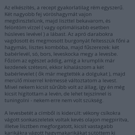
Az elkészítés, a recept gyakorlatilag rém egyszerű.
Két nagyobb fej vöröshagymát vajon
megdinsztelünk, majd liszttel bekavarom, és
felöntöm vízzel ( vagy optimálisabb esetben
húsleves levével ) a lábast. Az apró darabokra
vagdosott és megmosott burgonyát feltesszük főni a
hagymás, lisztes kombóba, majd fűszerezek: két
babérlevél, só, bors, leveskocka megy a levesbe.
Főzöm az egészet addig, amíg a krumplik már
kezdenek szétesni, ekkor kihalászom a két
babérlevelet ( ők már megtették a dolgukat ), majd
merülő mixerrel krémessé változtatom a levest.
Mivel nekem kicsit sűrűbb volt az állag, így én még
kicsit hígítottam a levén, de lehet tejszínnel is
tuningolni - nekem erre nem volt szükség.
A levesbetét a címből is kiderült: vékony csíkokra
vágott sonkaszeletek voltak kevés olajon megpirítva,
illetve lisztben megforgatott, kicsit vastagabb
karikákra vágott hagymakarikákat sütöttem ki