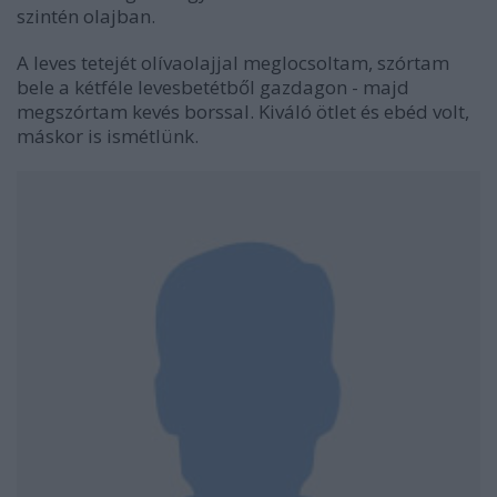
szintén olajban.
A leves tetejét olívaolajjal meglocsoltam, szórtam
bele a kétféle levesbetétből gazdagon - majd
megszórtam kevés borssal. Kiváló ötlet és ebéd volt,
máskor is ismétlünk.