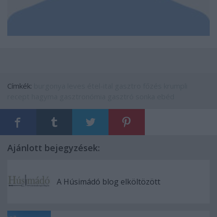
Címkék:
burgonya
leves
étel-ital
gasztro
főzés
krumpli
recept
hagyma
gasztronómia
gasztró
sonka
ebéd
Ajánlott bejegyzések:
A Húsimádó blog elköltözött