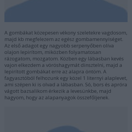
A gombákat közepesen vékony szeletekre vagdosom,
majd kb megfelezem az egész gombamennyiséget.
Az első adagot egy nagyobb serpenyőben olíva
olajon lepirítom, miközben folyamatosan
rázogatom, mozgatom. Közben egy lábasban kevés
vajon elkezdem a vöröshagymát dinsztelni, majd a
lepirított gombákat erre az alapra öntöm. A
fagyasztóból felhozunk egy közel 1 liternyi alaplevet,
ami szépen ki is olvad a lábasban. Só, bors és apróra
vágott bazsalikom érkezik a levesünkbe, majd
hagyom, hogy az alapanyagok összefőljenek.