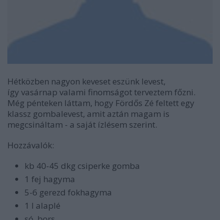
Hétközben nagyon keveset eszünk levest,
így vasárnap valami finomságot terveztem főzni.
Még pénteken láttam, hogy Fördős Zé feltett egy
klassz gombalevest, amit aztán magam is
megcsináltam - a saját ízlésem szerint.
Hozzávalók:
kb 40-45 dkg csiperke gomba
1 fej hagyma
5-6 gerezd fokhagyma
1 l alaplé
só, bors