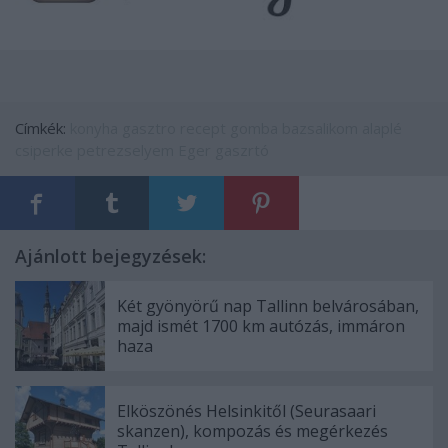
Címkék:
konyha
gasztro
recept
gomba
bazsalikom
alaplé
csiperke
petrezselyem
Eger
gaszrtó
Ajánlott bejegyzések:
Két gyönyörű nap Tallinn belvárosában,
majd ismét 1700 km autózás, immáron
haza
Elköszönés Helsinkitől (Seurasaari
skanzen), kompozás és megérkezés