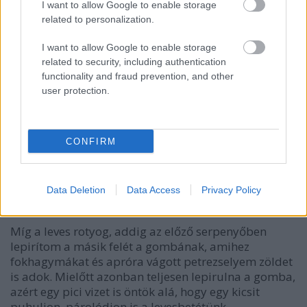
I want to allow Google to enable storage
related to personalization.
I want to allow Google to enable storage
related to security, including authentication
functionality and fraud prevention, and other
user protection.
CONFIRM
Data Deletion
Data Access
Privacy Policy
Míg a leves rotyog, addig az előző serpenyőben
lepirítom a másik felét a gombának, amihez
fokhagymákat és apróra vágott petrezselyem zöldet
is adok. Mielőtt azonban teljesen lepirulna a gomba,
azért egy pici vizet is öntök alá, hogy egy kicsit
puhuljon, párolódjon is a levesbetétünk.