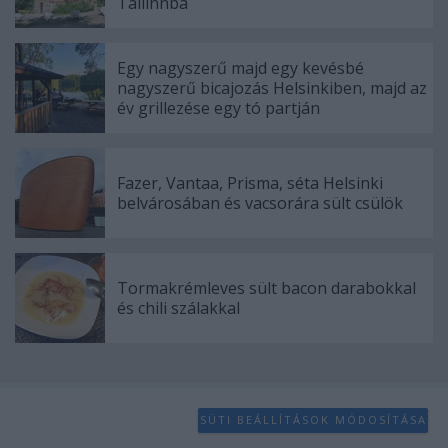
Tallinnba
Egy nagyszerű majd egy kevésbé
nagyszerű bicajozás Helsinkiben, majd az
év grillezése egy tó partján
Fazer, Vantaa, Prisma, séta Helsinki
belvárosában és vacsorára sült csülök
Tormakrémleves sült bacon darabokkal
és chili szálakkal
SÜTI BEÁLLÍTÁSOK MÓDOSÍTÁSA