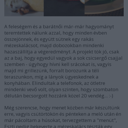
A feleségem és a barátnői már-már hagyományt
teremtettek nálunk azzal, hogy minden évben
összejönnek, és együtt sütnek egy rakás
mézeskalácsot, majd dobozokban mindenki
hazaszállítja a végeredményt. A projekt tök jó, csak
az a baj, hogy egyedül vagyok a sok csicsergő csajjal
szemben - úgyhogy hívni kell srácokat is, vagyis
majd mi grillezünk, forralt borozunk a téli
teraszunkon, míg a lányok ügyeskednek a
konyhában. Elindultak a telefonok, az ötletre
mindenki vevő volt, olyan szinten, hogy szombaton
délután becsorgott hozzánk közel 20 vendég... :-)
Még szerencse, hogy menet közben már készültünk
erre, vagyis csütörtökön és pénteken a meló után én
már pácoltam a húsokat, tervezgettem a "menüt",
Eszti pedig bekeverte a mézeskalács tészták egy