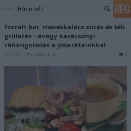
Húsimádó
Forralt bor, mézeskalács sütés és téli
grillezés - avagy karácsonyi
ráhangolódás a jóbarátainkkal
Húsimádó
•
2016. december 05.
0