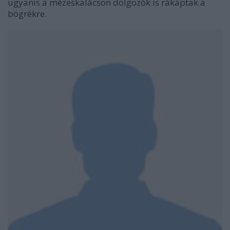
ugyanis a mézeskalácson dolgozók is rákaptak a
bögrékre.