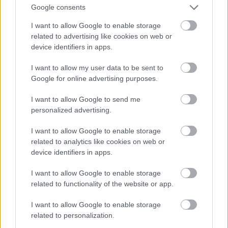
Google consents
I want to allow Google to enable storage
related to advertising like cookies on web or
device identifiers in apps.
I want to allow my user data to be sent to
Google for online advertising purposes.
I want to allow Google to send me
personalized advertising.
I want to allow Google to enable storage
related to analytics like cookies on web or
device identifiers in apps.
Ezt még csütörtökön készítettem elő, majd
I want to allow Google to enable storage
szombaton délelőtt kapták meg végső formájukat.
related to functionality of the website or app.
Szóval pénteken ledaráltam egy darabka sertés
lapockát és egy marha comb darabot, amiket
I want to allow Google to enable storage
azután alaposan összedolgoztam egy tálban. Só,
related to personalization.
bors, fokhagyma és vöröshagyma, na meg szegedi