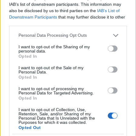
IAB’s list of downstream participants. This information may
also be disclosed by us to third parties on the
IAB’s List of
Downstream Participants
that may further disclose it to other
third parties.
Please note that this website/app uses one or more Google
Personal Data Processing Opt Outs
services and may gather and store information including but
not limited to your visit or usage behaviour. You may click to
I want to opt-out of the Sharing of my
personal data.
grant or deny consent to Google and its third-party tags to
Opted In
use your data for below specified purposes in below Google
consent section.
I want to opt-out of the Sale of my
Personal Data.
Ezt követte a következő finomság:
S
örös pácban
Opted In
érlelt, d
arált s
ertés- és marhahúsból készült
I want to opt-out of processing my
húsrudacskák
Personal Data for Targeted Advertising.
Opted In
I want to opt-out of Collection, Use,
Retention, Sale, and/or Sharing of my
Personal Data that Is Unrelated with the
Purposes for which it was collected.
Opted Out