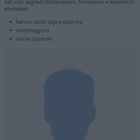
Két srác segített feldarabolni, felcsíkozni a következő
elemeket:
három színű kápia paprika
vöröshagyma
barna csiperke