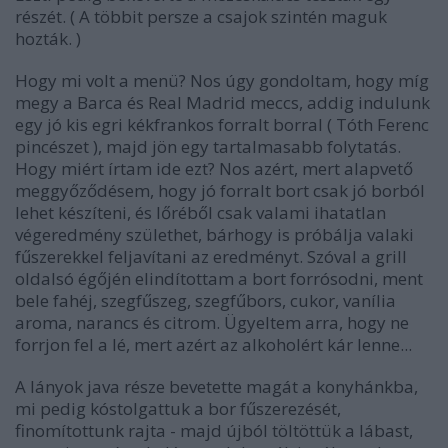
részét. ( A többit persze a csajok szintén maguk
hozták. )
Hogy mi volt a menü? Nos úgy gondoltam, hogy míg
megy a Barca és Real Madrid meccs, addig indulunk
egy jó kis egri kékfrankos forralt borral ( Tóth Ferenc
pincészet ), majd jön egy tartalmasabb folytatás.
Hogy miért írtam ide ezt? Nos azért, mert alapvető
meggyőződésem, hogy jó forralt bort csak jó borból
lehet készíteni, és lőréből csak valami ihatatlan
végeredmény születhet, bárhogy is próbálja valaki
fűszerekkel feljavítani az eredményt. Szóval a grill
oldalsó égőjén elindítottam a bort forrósodni, ment
bele fahéj, szegfűszeg, szegfűbors, cukor, vanília
aroma, narancs és citrom. Ügyeltem arra, hogy ne
forrjon fel a lé, mert azért az alkoholért kár lenne...
A lányok java része bevetette magát a konyhánkba,
mi pedig kóstolgattuk a bor fűszerezését,
finomítottunk rajta - majd újból töltöttük a lábast,