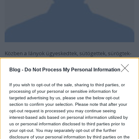
Közben a lányok ügyeskedtek, sütögettek, sürögtek-
forogtak, na meg forralt boroztak - és ez lett a
munkájuk eredménye:
Blog -
Do Not Process My Personal Information
If you wish to opt-out of the sale, sharing to third parties, or
processing of your personal or sensitive information for
targeted advertising by us, please use the below opt-out
section to confirm your selection. Please note that after your
opt-out request is processed you may continue seeing
interest-based ads based on personal information utilized by
us or personal information disclosed to third parties prior to
your opt-out. You may separately opt-out of the further
disclosure of your personal information by third parties on the