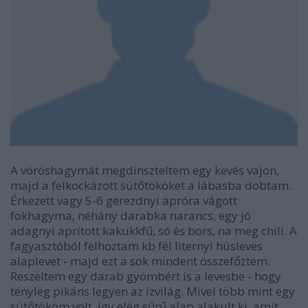
A vöröshagymát megdinszteltem egy kevés vajon,
majd a felkockázott sütőtököket a lábasba dobtam.
Érkezett vagy 5-6 gerezdnyi apróra vágott
fokhagyma, néhány darabka narancs, egy jó
adagnyi aprított kakukkfű, só és bors, na meg chili. A
fagyasztóból felhoztam kb fél liternyi húsleves
alaplevet - majd ezt a sok mindent összefőztem.
Reszeltem egy darab gyömbért is a levesbe - hogy
tényleg pikáns legyen az ízvilág. Mivel több mint egy
sütőtököm volt, így elég sűrű alap alakult ki, amit