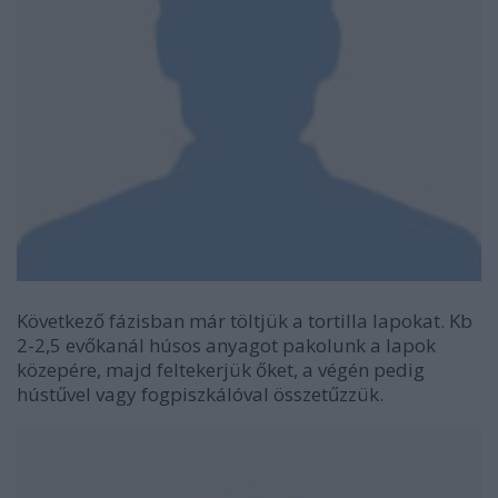
Következő fázisban már töltjük a tortilla lapokat. Kb
2-2,5 evőkanál húsos anyagot pakolunk a lapok
közepére, majd feltekerjük őket, a végén pedig
hústűvel vagy fogpiszkálóval összetűzzük.