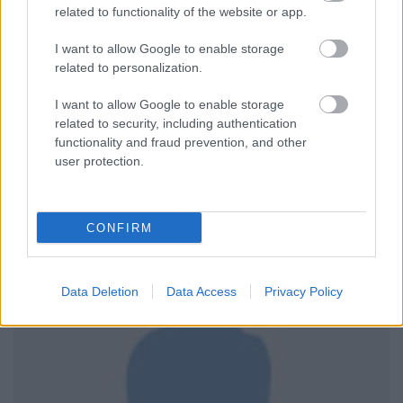
related to functionality of the website or app.
I want to allow Google to enable storage
related to personalization.
Szóval a húsunk már megpuhult, a paradicsom és a
fűszerek mellé pedig most jönnek a zöldségek. Tehát
I want to allow Google to enable storage
hagyma, paradicsom és mindenféle paprika kocka
related to security, including authentication
megy a húshoz - na meg egy rakás friss koriander is.
functionality and fraud prevention, and other
Nem kell szétfőzni a zöldségeket, csak egy kicsit kell
user protection.
megkapatni a tűzzel - a lényeg az, hogy roppanós
maradjon az állaguk. Kóstolgatunk, majd
fűszerezünk ha kell, persze ki ne felejtsük a chilit
sem.
CONFIRM
Data Deletion
Data Access
Privacy Policy