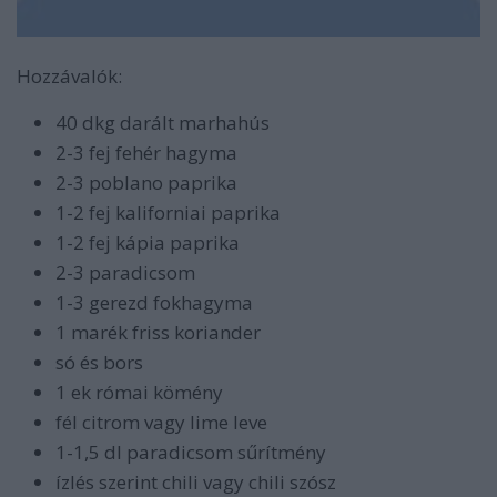
Hozzávalók:
40 dkg darált marhahús
2-3 fej fehér hagyma
2-3 poblano paprika
1-2 fej kaliforniai paprika
1-2 fej kápia paprika
2-3 paradicsom
1-3 gerezd fokhagyma
1 marék friss koriander
só és bors
1 ek római kömény
fél citrom vagy lime leve
1-1,5 dl paradicsom sűrítmény
ízlés szerint chili vagy chili szósz