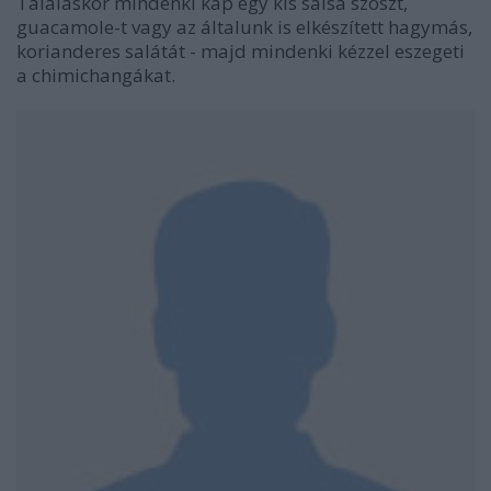
Tálaláskor mindenki kap egy kis salsa szószt,
guacamole-t vagy az általunk is elkészített hagymás,
korianderes salátát - majd mindenki kézzel eszegeti
a chimichangákat.