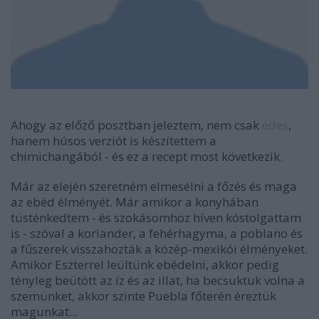
Ahogy az előző posztban jeleztem, nem csak
édes
,
hanem húsos verziót is készítettem a
chimichangából - és ez a recept most következik.
Már az elején szeretném elmesélni a főzés és maga
az ebéd élményét. Már amikor a konyhában
tüsténkedtem - és szokásomhoz híven kóstolgattam
is - szóval a koriander, a fehérhagyma, a poblano és
a fűszerek visszahozták a közép-mexikói élményeket.
Amikor Eszterrel leültünk ebédelni, akkor pedig
tényleg beütött az íz és az illat, ha becsuktuk volna a
szemünket, akkor szinte Puebla főterén éreztük
magunkat...