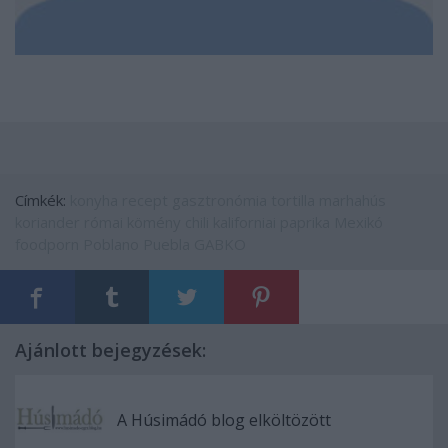
Címkék:
konyha
recept
gasztronómia
tortilla
marhahús
koriander
római kömény
chili
kaliforniai paprika
Mexikó
foodporn
Poblano
Puebla
GABKO
Ajánlott bejegyzések:
A Húsimádó blog elköltözött