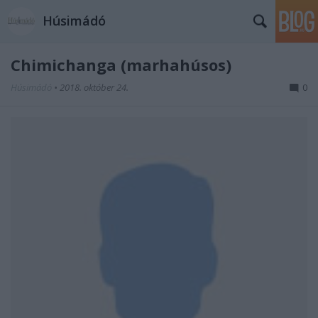
Húsimádó
Chimichanga (marhahúsos)
Húsimádó
•
2018. október 24.
0