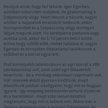
Kezdjük azzal, hogy hol lakunk. Igen Egerben,
azonban sokan nem tudjátok, de gyakorlatilag a
Szépasszony völgy felett fekszik a házunk, vagyis
amikor a nappalink teraszáról lenézünk, akkor
borospincéket és a Szépasszony völgy dombjait
látjuk magunk alatt. Ha kerékpárra pattanok vagy
autóba ülök, akkor kb 5-10 percen belül szinte
biztos hogy szőlők előtt, mellet haladok el, vagyis
Egerben és környékén óhatatlanul találkozunk a
szőlővel és a borral egyaránt.
Első komolyabb találkozásom az egri borral a VBK
(vörösborkóla) volt, amit azért egri Bikavérből
kevertünk - de a minőség akkoriban csapnivaló volt.
Hál' istennek ebből gyorsan kinőttünk, majd
elkezdtünk jobban odafigyelni, hogy mit és hogyan
igyunk - így rengeteg bórkóstolón voltunk Eszterrel
és a barátokkal - majd szép lassan kezdtük
megtanulni, hogy mit is kellene inni. Mára már a
fiaim is átmentek ezen a tanulási folyamaton, és