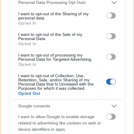
Please note that this website/app uses one or more Google
Personal Data Processing Opt Outs
services and may gather and store information including but
not limited to your visit or usage behaviour. You may click to
I want to opt-out of the Sharing of my
personal data.
grant or deny consent to Google and its third-party tags to
Opted In
use your data for below specified purposes in below Google
consent section.
I want to opt-out of the Sale of my
Personal Data.
Opted In
I want to opt-out of processing my
Personal Data for Targeted Advertising.
Opted In
I want to opt-out of Collection, Use,
Retention, Sale, and/or Sharing of my
Personal Data that Is Unrelated with the
Purposes for which it was collected.
Opted Out
Google consents
I want to allow Google to enable storage
related to advertising like cookies on web or
device identifiers in apps.