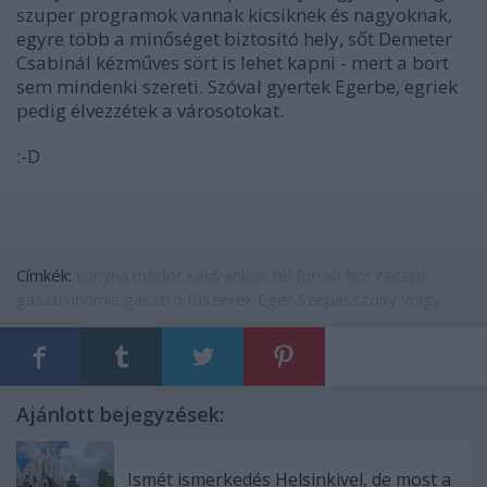
szuper programok vannak kicsiknek és nagyoknak,
egyre több a minőséget biztosító hely, sőt Demeter
Csabinál kézműves sört is lehet kapni - mert a bort
sem mindenki szereti. Szóval gyertek Egerbe, egriek
pedig élvezzétek a városotokat.
:-D
Címkék:
konyha
merlot
kékfrankos
tél
forralt bor
recept
gasztronómia
gasztró
fűszerek
Eger
Szépasszony völgy
Ajánlott bejegyzések:
Ismét ismerkedés Helsinkivel, de most a