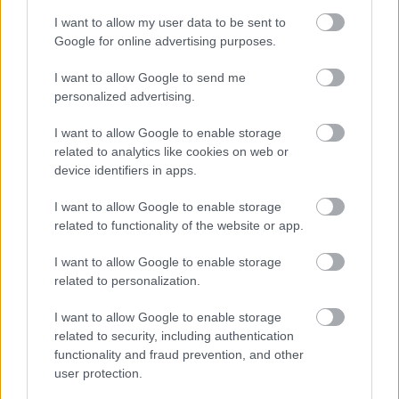
I want to allow my user data to be sent to
Google for online advertising purposes.
I want to allow Google to send me
personalized advertising.
Nos ennyi locsogás után jöjjön az én kis forralt bor
receptem:
I want to allow Google to enable storage
related to analytics like cookies on web or
device identifiers in apps.
Forralt bor a'la Húsimádó
I want to allow Google to enable storage
related to functionality of the website or app.
Hozzávalók :
I want to allow Google to enable storage
1 l kékfrankos/merlot száraz vörösbor (
related to personalization.
Alkonyat, Tóth Ferenc, Egri Borvár )
4-5 ek barna cukor
I want to allow Google to enable storage
1/4 citrom
related to security, including authentication
functionality and fraud prevention, and other
1/4 narancs
user protection.
1 cl vanília aroma