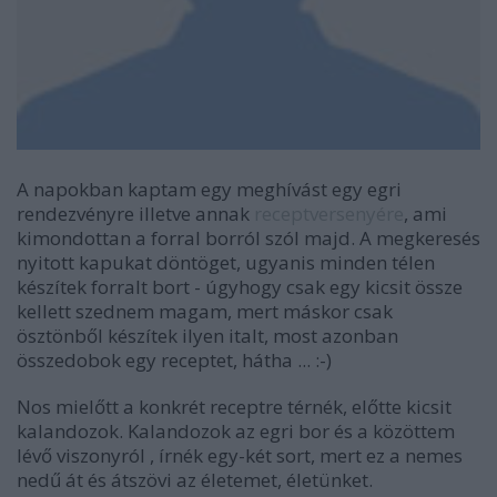
A napokban kaptam egy meghívást egy egri
rendezvényre illetve annak
receptversenyére
, ami
kimondottan a forral borról szól majd. A megkeresés
nyitott kapukat döntöget, ugyanis minden télen
készítek forralt bort - úgyhogy csak egy kicsit össze
kellett szednem magam, mert máskor csak
ösztönből készítek ilyen italt, most azonban
összedobok egy receptet, hátha ... :-)
Nos mielőtt a konkrét receptre térnék, előtte kicsit
kalandozok. Kalandozok az egri bor és a közöttem
lévő viszonyról , írnék egy-két sort, mert ez a nemes
nedű át és átszövi az életemet, életünket.