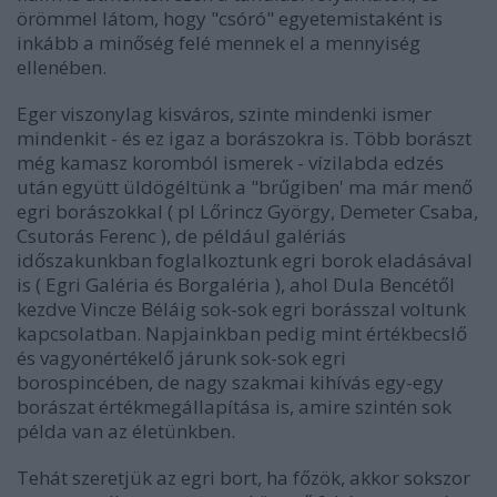
örömmel látom, hogy "csóró" egyetemistaként is
inkább a minőség felé mennek el a mennyiség
ellenében.
Eger viszonylag kisváros, szinte mindenki ismer
mindenkit - és ez igaz a borászokra is. Több borászt
még kamasz koromból ismerek - vízilabda edzés
után együtt üldögéltünk a "brűgiben' ma már menő
egri borászokkal ( pl Lőrincz György, Demeter Csaba,
Csutorás Ferenc ), de például galériás
időszakunkban foglalkoztunk egri borok eladásával
is ( Egri Galéria és Borgaléria ), ahol Dula Bencétől
kezdve Vincze Béláig sok-sok egri borásszal voltunk
kapcsolatban. Napjainkban pedig mint értékbecslő
és vagyonértékelő járunk sok-sok egri
borospincében, de nagy szakmai kihívás egy-egy
borászat értékmegállapítása is, amire szintén sok
példa van az életünkben.
Tehát szeretjük az egri bort, ha főzök, akkor sokszor