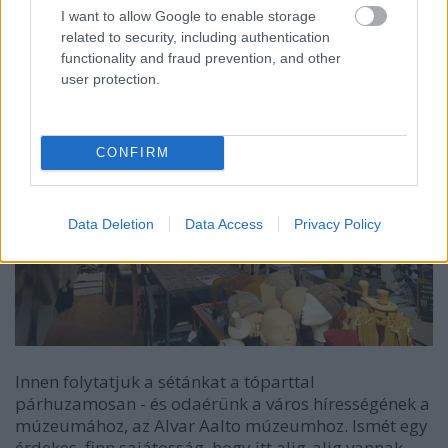
I want to allow Google to enable storage
related to security, including authentication
functionality and fraud prevention, and other
user protection.
CONFIRM
Data Deletion
Data Access
Privacy Policy
Innen folytatjuk a sétánkat a tóparttal
párhuzamosan - és odaérünk a város hírességének a
múzeumához, az Alvar Aalto múzeumhoz. Ismét egy
érdekes, finn sajátosság, hogy itt alig-alig vannak