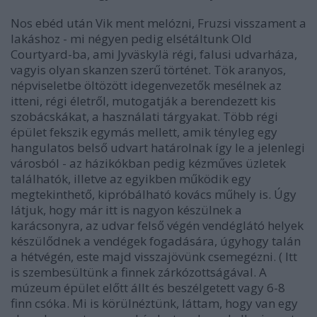
Nos ebéd után Vik ment melózni, Fruzsi visszament a
lakáshoz - mi négyen pedig elsétáltunk Old
Courtyard-ba, ami Jyväskylä régi, falusi udvarháza,
vagyis olyan skanzen szerű történet. Tök aranyos,
népviseletbe öltözött idegenvezetők mesélnek az
itteni, régi életről, mutogatják a berendezett kis
szobácskákat, a használati tárgyakat. Több régi
épület fekszik egymás mellett, amik tényleg egy
hangulatos belső udvart határolnak így le a jelenlegi
városból - az házikókban pedig kézműves üzletek
találhatók, illetve az egyikben működik egy
megtekinthető, kipróbálható kovács műhely is. Úgy
látjuk, hogy már itt is nagyon készülnek a
karácsonyra, az udvar felső végén vendéglátó helyek
készülődnek a vendégek fogadására, úgyhogy talán
a hétvégén, este majd visszajövünk csemegézni. ( Itt
is szembesültünk a finnek zárkózottságával. A
múzeum épület előtt állt és beszélgetett vagy 6-8
finn csóka. Mi is körülnéztünk, láttam, hogy van egy