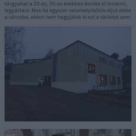
tárgyakat a 20-as, 30-as években kezdte el tervezni,
legyártani. Nos ha egyszer valamelyikőtök eljut ebbe
a városba, akkor nem hagyjátok ki ezt a tárlatot sem.