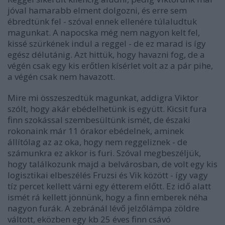
jóval hamarabb elment dolgozni, és erre sem
ébredtünk fel - szóval ennek ellenére túlaludtuk
magunkat. A napocska még nem nagyon kelt fel,
kissé szürkének indul a reggel - de ez marad is így
egész délutánig. Azt hittük, hogy havazni fog, de a
végén csak egy kis erőtlen kísérlet volt az a pár pihe,
a végén csak nem havazott.
Mire mi összeszedtük magunkat, addigra Viktor
szólt, hogy akár ebédelhetünk is együtt. Kicsit fura
finn szokással szembesültünk ismét, de északi
rokonaink már 11 órakor ebédelnek, aminek
állítólag az az oka, hogy nem reggeliznek - de
számunkra ez akkor is furi. Szóval megbeszéljük,
hogy találkozunk majd a belvárosban, de volt egy kis
logisztikai elbeszélés Fruzsi és Vik között - így vagy
tíz percet kellett várni egy étterem előtt. Ez idő alatt
ismét rá kellett jönnünk, hogy a finn emberek néha
nagyon furák. A zebránál lévő jelzőlámpa zöldre
váltott, eközben egy kb 25 éves finn csávó