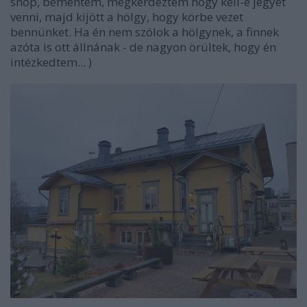
shop, bementem, megkérdeztem hogy kell-e jegyet
venni, majd kijött a hölgy, hogy körbe vezet
bennünket. Ha én nem szólok a hölgynek, a finnek
azóta is ott állnának - de nagyon örültek, hogy én
intézkedtem... )