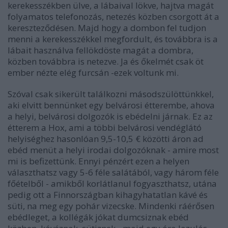
kerekesszékben ülve, a lábaival lökve, hajtva magát
folyamatos telefonozás, netezés közben csorgott át a
kereszteződésen. Majd hogy a dombon fel tudjon
menni a kerekesszékkel megfordult, és továbbra is a
lábait használva fellökdöste magát a dombra,
közben továbbra is netezve. Ja és őkelmét csak öt
ember nézte elég furcsán -ezek voltunk mi.
Szóval csak sikerült találkozni másodszülöttünkkel,
aki elvitt bennünket egy belvárosi étterembe, ahova
a helyi, belvárosi dolgozók is ebédelni járnak. Ez az
étterem a Hox, ami a többi belvárosi vendéglátó
helyiséghez hasonlóan 9,5-10,5 € közötti áron ad
ebéd menüt a helyi irodai dolgozóknak - amire most
mi is befizettünk. Ennyi pénzért ezen a helyen
választhatsz vagy 5-6 féle salátából, vagy három féle
főételből - amikből korlátlanul fogyaszthatsz, utána
pedig ott a Finnországban kihagyhatatlan kávé és
süti, na meg egy pohár vizecske. Mindenki ráérősen
ebédleget, a kollégák jókat dumcsiznak ebéd