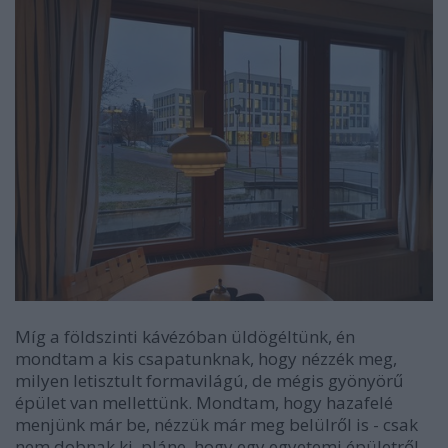
Míg a földszinti kávézóban üldögéltünk, én
mondtam a kis csapatunknak, hogy nézzék meg,
milyen letisztult formavilágú, de mégis gyönyörű
épület van mellettünk. Mondtam, hogy hazafelé
menjünk már be, nézzük már meg belülről is - csak
nem dobnak ki, pláne, hogy egy egyetemi épületről