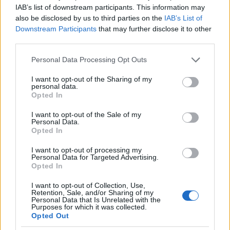
IAB’s list of downstream participants. This information may
also be disclosed by us to third parties on the
IAB’s List of
Downstream Participants
that may further disclose it to other
third parties.
Please note that this website/app uses one or more Google
Personal Data Processing Opt Outs
services and may gather and store information including but
not limited to your visit or usage behaviour. You may click to
I want to opt-out of the Sharing of my
personal data.
grant or deny consent to Google and its third-party tags to
Opted In
use your data for below specified purposes in below Google
consent section.
I want to opt-out of the Sale of my
Personal Data.
Opted In
I want to opt-out of processing my
Personal Data for Targeted Advertising.
Opted In
I want to opt-out of Collection, Use,
Retention, Sale, and/or Sharing of my
Personal Data that Is Unrelated with the
Purposes for which it was collected.
Opted Out