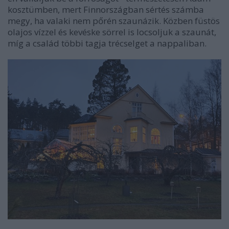
kosztümben, mert Finnországban sértés számba
megy, ha valaki nem pőrén szaunázik. Közben füstös
olajos vízzel és kevéske sörrel is locsoljuk a szaunát,
míg a család többi tagja trécselget a nappaliban.