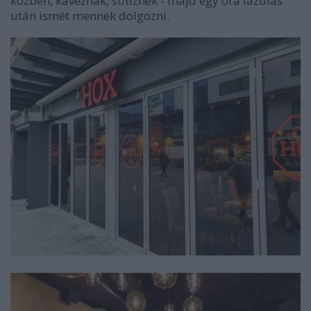
közben, kávéznak, sütiznek - majd egy óra lazulás
után ismét mennek dolgozni.