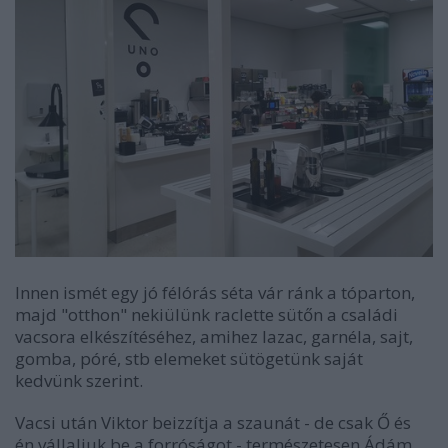
Innen ismét egy jó félórás séta vár ránk a tóparton,
majd "otthon" nekiülünk raclette sütőn a családi
vacsora elkészítéséhez, amihez lazac, garnéla, sajt,
gomba, póré, stb elemeket sütögetünk saját
kedvünk szerint.
Vacsi után Viktor beizzítja a szaunát - de csak Ő és
én vállaljuk be a forróságot - természetesen Ádám