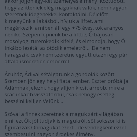
akkor jöjjön egy-két személyes élmény. Köztudott,
hogy az itteniek elég maguknak valók, nem nagyon
szeretnek idegenekkel kontaktálni. Délelőtt
kimegyünk a lakásból, hívjuk a liftet, ami
megérkezik, amiben áll egy +75 éves, tök aranyos
nénike. Szépen lépnénk be a liftbe, Ő bájosan
mosolyog, türemkedik kifelé, és elmondja, hogy Ő
inkább lesétál az ötödik emeletről... De nem
haragszik, csak nem szeretne együtt utazni egy pár
általa ismeretlen emberrel.
Áruház, Ádival sétálgatunk a gondolák között.
Szemben jön egy helyi fiatal ember. Eszter próbálja
Ádámnak jelezni, hogy álljon kicsit arrébb, mire a
srác inkább visszafordul, csak nehogy esetleg
beszélni kelljen Velünk...
Szóval a finnek szeretnek a maguk zárt világában
élni, ezt Ők jól tudják is magukról, sőt sokszor ki is
figurázzák Önmagukat ezért - de vendégként ezzel
szembesülni nagyon érdekes élmény.