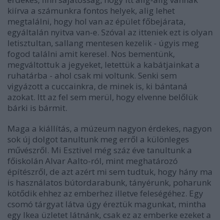
kiírva a számunkra fontos helyek, alig lehet
megtalálni, hogy hol van az épület főbejárata,
egyáltalán nyitva van-e. Szóval az itteniek ezt is olyan
letisztultan, sallang mentesen kezelik - úgyis meg
fogod találni amit keresel. Nos bementünk,
megváltottuk a jegyeket, letettük a kabátjainkat a
ruhatárba - ahol csak mi voltunk. Senki sem
vigyázott a cuccainkra, de minek is, ki bántaná
azokat. Itt az fel sem merül, hogy elvenne belőlük
bárki is bármit.
Maga a kiállítás, a múzeum nagyon érdekes, nagyon
sok új dolgot tanultunk meg erről a különleges
művészről. Mi Esztivel még száz éve tanultunk a
főiskolán Alvar Aalto-ról, mint meghatározó
építészről, de azt azért mi sem tudtuk, hogy hány ma
is használatos bútordarabunk, tányérunk, poharunk
kötődik ehhez az emberhez illetve feleségéhez. Egy
csomó tárgyat látva úgy éreztük magunkat, mintha
egy Ikea üzletet látnánk, csak ez az emberke ezeket a