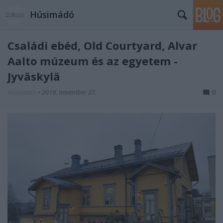
Húsimádó
Családi ebéd, Old Courtyard, Alvar
Aalto múzeum és az egyetem -
Jyväskylä
Húsimádó
•
2019. november 27.
0