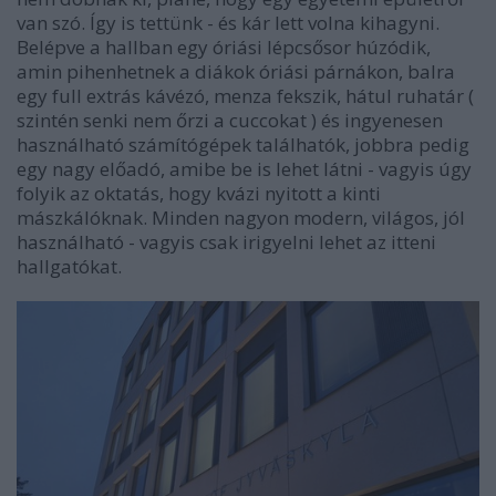
van szó. Így is tettünk - és kár lett volna kihagyni.
Belépve a hallban egy óriási lépcsősor húzódik,
amin pihenhetnek a diákok óriási párnákon, balra
egy full extrás kávézó, menza fekszik, hátul ruhatár (
szintén senki nem őrzi a cuccokat ) és ingyenesen
használható számítógépek találhatók, jobbra pedig
egy nagy előadó, amibe be is lehet látni - vagyis úgy
folyik az oktatás, hogy kvázi nyitott a kinti
mászkálóknak. Minden nagyon modern, világos, jól
használható - vagyis csak irigyelni lehet az itteni
hallgatókat.