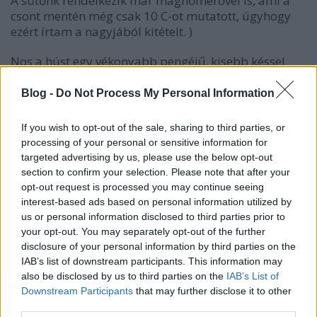
A sütőnk rendelkezik már maghőmérővel is, ami a
csont mentén még csak 10 C-ot mutatott, úgyhogy
ezért írtam a nagyjából kitételt. )
Nos a húst egy vékonyabb pengéjű, kisebb késsel
meg-meg szurkálom, majd ezekbe a lukakba
negyedbe vágott fokhagymákat illetve kisebb
Blog -
Do Not Process My Personal Information
rozmaring ágakat tűzdelek. Ezt a műveletet a comb
mindkét oldalán elvégzem, majd alaposan besózom
If you wish to opt-out of the sale, sharing to third parties, or
és borsozom a felületeket. A sót és a borsot
processing of your personal or sensitive information for
alaposan bele is dörzsölöm a combba, majd jöhet a
targeted advertising by us, please use the below opt-out
megmosott citrom héja. Ezt szintén a hús mindkét
section to confirm your selection. Please note that after your
oldalára reszelem - és olyan klassz tőle az illat a
opt-out request is processed you may continue seeing
konyhában, mintha tortát sütnék.
interest-based ads based on personal information utilized by
us or personal information disclosed to third parties prior to
your opt-out. You may separately opt-out of the further
disclosure of your personal information by third parties on the
IAB’s list of downstream participants. This information may
also be disclosed by us to third parties on the
IAB’s List of
Downstream Participants
that may further disclose it to other
third parties.