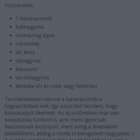
Hozzávalók:
1 báránycomb
fokhagyma
rozmaring ágak
citromhéj
só, bors
újhagyma
kacsazsír
vöröshagyma
kevéske víz és rozé, vagy fehérbor
Természetesen nálunk a báránycomb a
fagyasztóban volt, így azzal kell kezdeni, hogy
kiolvasztjuk őkelmét. Az új sütőnkben már van
kiolvasztás funkció is, ami most igencsak
hasznosnak bizonyult, mert amíg a leveskével
bíbelődtem, addig a comb is kiengedett nagyjából. (