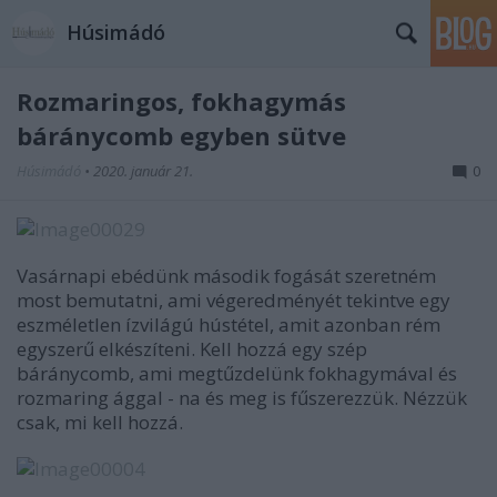
Húsimádó
Rozmaringos, fokhagymás
báránycomb egyben sütve
Húsimádó
•
2020. január 21.
0
Vasárnapi ebédünk második fogását szeretném
most bemutatni, ami végeredményét tekintve egy
eszméletlen ízvilágú hústétel, amit azonban rém
egyszerű elkészíteni. Kell hozzá egy szép
báránycomb, ami megtűzdelünk fokhagymával és
rozmaring ággal - na és meg is fűszerezzük. Nézzük
csak, mi kell hozzá.