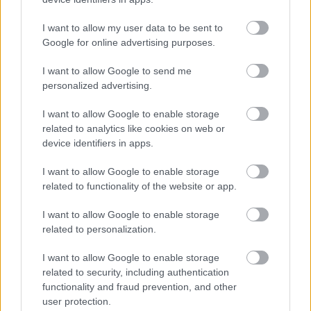
A másfél óra után az alufóliát leveszem, majd a
I want to allow my user data to be sent to
sütőt 180 C-ra állítom. Nekünk már az új sütőnkben
Google for online advertising purposes.
van maghőmérő funkció is, így a tűt beszúrom a
I want to allow Google to send me
legvastagabb részbe, a csont mellé, majd beállítom
personalized advertising.
az elvárt célt, a 85 C-os maghőmérsékletet.
I want to allow Google to enable storage
related to analytics like cookies on web or
device identifiers in apps.
I want to allow Google to enable storage
Egyszer ezt a műveletet is megszakítom, amikor a
related to functionality of the website or app.
húst ismét átfordítom, majd amikor a 85 C-ot már
meghaladja a maghőmérséklet, akkor le is
I want to allow Google to enable storage
kapcsolom a sütőt. 10-15 perc pihentetés és egy
related to personalization.
könnyed krumplipüré elkészítés vár még rám, majd
lehet is élvezni az ízeket. A legutóbbi
báránycomb
I want to allow Google to enable storage
sütésem
is hasonló ízvilágot eredményezett - akkor
related to security, including authentication
nem tűzdeltem a húst, hanem mozsárban
functionality and fraud prevention, and other
készítettem egy fűszeres kencét - de őszintén nem
user protection.