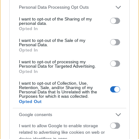
Please note that this website/app uses one or more Google
Personal Data Processing Opt Outs
services and may gather and store information including but
A tepsimet kikenem kacsazsírral, belepakolom a
not limited to your visit or usage behaviour. You may click to
I want to opt-out of the Sharing of my
personal data.
báránycombot, majd félbevágott vörös-, fok- és
grant or deny consent to Google and its third-party tags to
Opted In
újhagymát teszek a hús mellé - ezek majd
use your data for below specified purposes in below Google
consent section.
reményeim szerint szépen megsülnek a művelet
I want to opt-out of the Sale of my
Personal Data.
végén. A tepsibe öntök egy kevéske rozé vagy
Opted In
fehérbort - én az előbbit választottam.
I want to opt-out of processing my
Personal Data for Targeted Advertising.
Opted In
I want to opt-out of Collection, Use,
Retention, Sale, and/or Sharing of my
Personal Data that Is Unrelated with the
Purposes for which it was collected.
Opted Out
Google consents
A sütőt 170 C-ra állítom, majd alufólia alatt hagyom
kétszer 45-45 percet párolódni a húst. Azért írtam
I want to allow Google to enable storage
így, mert félúton a húst megfordítom, illetve egy kis
related to advertising like cookies on web or
vízzel még meglocsolom a tepsi alját.
device identifiers in apps.