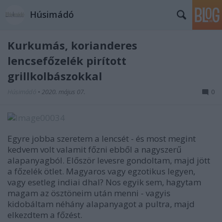
Húsimádó
Kurkumás, korianderes
lencsefőzelék pirított
grillkolbászokkal
Húsimádó
•
2020. május 07.
0
Egyre jobba szeretem a lencsét - és most megint
kedvem volt valamit főzni ebből a nagyszerű
alapanyagból. Először levesre gondoltam, majd jött
a főzelék ötlet. Magyaros vagy egzotikus legyen,
vagy esetleg indiai dhal? Nos egyik sem, hagytam
magam az ösztöneim után menni - vagyis
kidobáltam néhány alapanyagot a pultra, majd
elkezdtem a főzést.