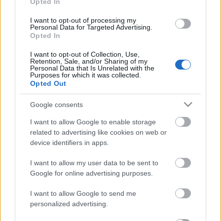
most már, de annak is csak a felét öntjük az
Opted In
edénybe. Sózunk és borsozunk, de a babér leveleket
ne dobjuk bele az edénybe - mert ezt az alapot még
I want to opt-out of processing my
Personal Data for Targeted Advertising.
később mixelni kell.
Opted In
I want to opt-out of Collection, Use,
Retention, Sale, and/or Sharing of my
Personal Data that Is Unrelated with the
Purposes for which it was collected.
Opted Out
Google consents
I want to allow Google to enable storage
related to advertising like cookies on web or
device identifiers in apps.
Amikor a zöldségek már bepuhultak, akkor jöhet a
I want to allow my user data to be sent to
Google for online advertising purposes.
botmixer, amivel ha nem is teljesen krémesre
mixeljük a főzelékünk alapját. Ekkor jöhetnek a
I want to allow Google to send me
babér levelek, a maradék répa és lencse, na meg
personalized advertising.
még igény szerin víz, só és esetleg chili.