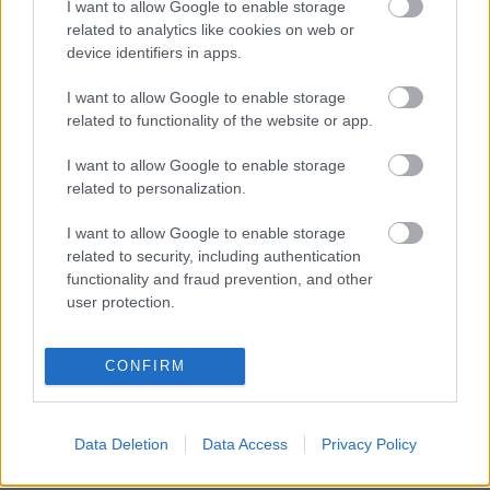
I want to allow Google to enable storage
related to analytics like cookies on web or
device identifiers in apps.
I want to allow Google to enable storage
related to functionality of the website or app.
Takarékon hagyjuk átpuhulni a lencsét és a répákat,
I want to allow Google to enable storage
közben egy serpenyőben felkarikázott
related to personalization.
grillkolbászokat pirítunk - mert nemhogy már
hiányozzon egy kis husi a főzelékből. :-)
I want to allow Google to enable storage
related to security, including authentication
functionality and fraud prevention, and other
user protection.
CONFIRM
Címkék:
konyha
lencse
recept
főzelék
koriander
kurkuma
Data Deletion
Data Access
Privacy Policy
grillkolbász
gaszrtó