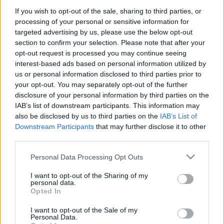
só és bors, esetleg chili ízlés szerint
If you wish to opt-out of the sale, sharing to third parties, or
processing of your personal or sensitive information for
targeted advertising by us, please use the below opt-out
section to confirm your selection. Please note that after your
A lencsét beáztatjuk, majd néhány órán át hagyjuk a
opt-out request is processed you may continue seeing
víz alatt állni - nálam ez egy egész estére sikeredett,
interest-based ads based on personal information utilized by
de elég 2-3 óra is. A zöldségeket megpucoljuk,
us or personal information disclosed to third parties prior to
megtisztítjuk, majd viszonylag kisebb méretűre
your opt-out. You may separately opt-out of the further
feldaraboljuk.
disclosure of your personal information by third parties on the
IAB’s list of downstream participants. This information may
Egy lábasban olajat hevítünk, majd a római
also be disclosed by us to third parties on the
IAB’s List of
köményt, a gyömbért és a kurkumát kicsit lepirítjuk.
Downstream Participants
that may further disclose it to other
Amikor már teli van a konyha intezív illattal, akkor
third parties.
jöhet a hagyma és fokhagyma, amiket beleforgatunk
Please note that this website/app uses one or more Google
a fűszeres olajba. Dinszteljük egy kicsit, majd
Personal Data Processing Opt Outs
services and may gather and store information including but
kevéske vizet öntünk a masszára, hogy túlzottan le
not limited to your visit or usage behaviour. You may click to
I want to opt-out of the Sharing of my
ne kapja a lábas. A feldarabolt répa felét és a
personal data.
grant or deny consent to Google and its third-party tags to
burgonyát az edénybe dobjuk, majd öntünk
Opted In
use your data for below specified purposes in below Google
hozzájuk paradicsom pürét, vizet - és elkezdjük
consent section.
I want to opt-out of the Sale of my
párolni az alapot. Természetesen jöhet a lencse is
Personal Data.