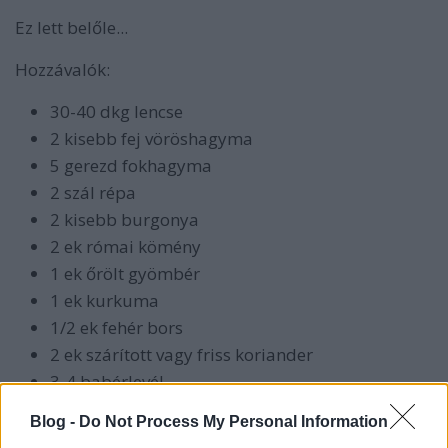
Ez lett belőle...
Hozzávalók:
30-40 dkg lencse
2 kisebb fej vöröshagyma
5 gerezd fokhagyma
2 szál répa
2 kisebb burgonya
2 ek római kömény
1 ek őrölt gyömbér
1 ek kurkuma
1/2 ek fehér bors
2 ek szárított vagy friss koriander
3-4 babérlevél
kb 1 dl paradicsom püré
Blog -
Do Not Process My Personal Information
2-3 szál grillkolbász