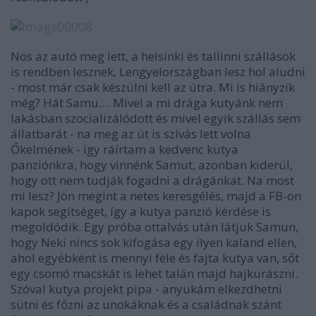
Nos az autó meg lett, a helsinki és tallinni szállások
is rendben lesznek, Lengyelországban lesz hol aludni
- most már csak készülni kell az útra. Mi is hiányzik
még? Hát Samu.... Mivel a mi drága kutyánk nem
lakásban szocializálódott és mivel egyik szállás sem
állatbarát - na meg az út is szívás lett volna
Őkelmének - így ráírtam a kedvenc kutya
panziónkra, hogy vinnénk Samut, azonban kiderül,
hogy ott nem tudják fogadni a drágánkat. Na most
mi lesz? Jön megint a netes keresgélés, majd a FB-on
kapok segítséget, így a kutya panzió kérdése is
megoldódik. Egy próba ottalvás után látjuk Samun,
hogy Neki nincs sok kifogása egy ilyen kaland ellen,
ahol egyébként is mennyi féle és fajta kutya van, sőt
egy csomó macskát is lehet talán majd hajkurászni.
Szóval kutya projekt pipa - anyukám elkezdhetni
sütni és főzni az unokáknak és a családnak szánt