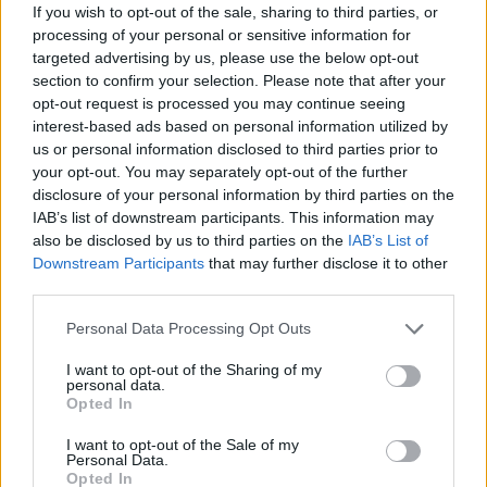
Esztivel azt találtuk ki, hogy úgy számoljuk a
If you wish to opt-out of the sale, sharing to third parties, or
napokat, hogy legalább két hétvége essen bele, mert
processing of your personal or sensitive information for
akkor a kinti kis csapat velünk tud napközben is
targeted advertising by us, please use the below opt-out
lenni, a többi napon pedig ( amikor Ők dolgoznak )
section to confirm your selection. Please note that after your
opt-out request is processed you may continue seeing
mi tudunk várost nézni, kirándulni. Így is lett, a
interest-based ads based on personal information utilized by
naptár előtt kialakult a végleges indulási időpont:
us or personal information disclosed to third parties prior to
július 9, ami a mi házassági évfordulónk másnapja.
your opt-out. You may separately opt-out of the further
Tavaly épp ekkor voltunk Párizsban - de most semmi
disclosure of your personal information by third parties on the
tudatosság nem volt ebben a választásban,
IAB’s list of downstream participants. This information may
egyszerűen a sors akarta így.
also be disclosed by us to third parties on the
IAB’s List of
Downstream Participants
that may further disclose it to other
Szóval a terv a következő lett. Indulás csütörtök
third parties.
hajnalban, majd autózás észak Lengyelországba,
ahol egy tavakkal övezett, olyan Velencei tó jellegű
Please note that this website/app uses one or more Google
Personal Data Processing Opt Outs
helyere megyünk, ahol csak alszunk egyet, majd
services and may gather and store information including but
másnak suhanunk is Tallinba, majd komp
not limited to your visit or usage behaviour. You may click to
I want to opt-out of the Sharing of my
personal data.
Helsinkibe. A Booking-on találtam is pénztárca barát
grant or deny consent to Google and its third-party tags to
Opted In
szállást Augustów településen, három kétágyas
use your data for below specified purposes in below Google
szobát be is foglaltam.
consent section.
I want to opt-out of the Sale of my
Personal Data.
Opted In
Helsinkiben már nehezebb dolgom volt, ott ugyanis