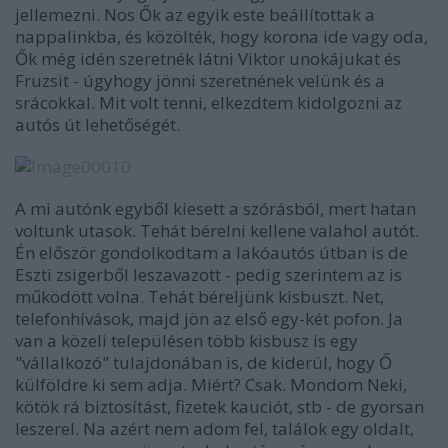
jellemezni. Nos Ők az egyik este beállítottak a
nappalinkba, és közölték, hogy korona ide vagy oda,
Ők még idén szeretnék látni Viktor unokájukat és
Fruzsit - úgyhogy jönni szeretnének velünk és a
srácokkal. Mit volt tenni, elkezdtem kidolgozni az
autós út lehetőségét.
A mi autónk egyből kiesett a szórásból, mert hatan
voltunk utasok. Tehát bérelni kellene valahol autót.
Én először gondolkodtam a lakóautós útban is de
Eszti zsigerből leszavazott - pedig szerintem az is
működött volna. Tehát béreljünk kisbuszt. Net,
telefonhívások, majd jön az első egy-két pofon. Ja
van a közeli településen több kisbusz is egy
"vállalkozó" tulajdonában is, de kiderül, hogy Ő
külföldre ki sem adja. Miért? Csak. Mondom Neki,
kötök rá biztosítást, fizetek kauciót, stb - de gyorsan
leszerel. Na azért nem adom fel, találok egy oldalt,