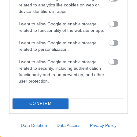
related to analytics like cookies on web or
device identifiers in apps.
I want to allow Google to enable storage
related to functionality of the website or app.
Közben az autót is befoglaltam - egy kilenc fős,
I want to allow Google to enable storage
hosszított kivitelű Ford Transit mellett tettem le a
related to personalization.
voksom, ami napi 13.000 Ft-ba fájt nekünk, de egy
ekkora autó esetében ez szerintem teljesen
I want to allow Google to enable storage
elfogadható ár. Már csak azért is, mert így annyi, de
related to security, including authentication
annyi cuccot vihettünk, amit nem szégyelltünk.
functionality and fraud prevention, and other
(Remélem, hogy finn vámos barátaink nem annyira
user protection.
olvassák a blogomat, de talán száraz pezsgőből is
egy kicsivel többet pakoltunk a végén be, de erre
már nem is nagyon emlékszem.... ). Szóval autó
CONFIRM
lefoglalva, biztosítás, assistance megkötése
megtörtént. Ismét előbbre vagyunk.
Data Deletion
Data Access
Privacy Policy