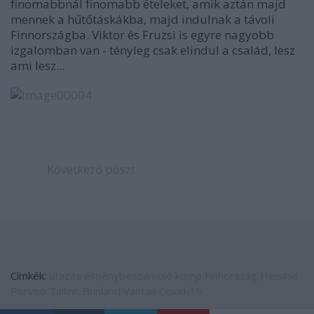
finomabbnál finomabb ételeket, amik aztán majd
mennek a hűtőtáskákba, majd indulnak a távoli
Finnországba. Viktor és Fruzsi is egyre nagyobb
izgalomban van - tényleg csak elindul a család, lesz
ami lesz...
Következő poszt
Címkék:
utazás
élménybeszámoló
komp
Finnország
Helsinki
Porvoo
Tallinn
Finnland
Vantaa
Covid-19