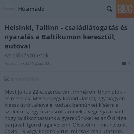
Húsimádó
Helsinki, Tallinn - családlátogatás és
nyaralás a Baltikumon keresztül,
autóval
Az előkészületek
Húsimádó
•
2020. július 22.
0
Most július 22-e, szerda van, immáron itthon ülök –
és mesélek. Mesélek egy kirándulásról, egy nagyon
klassz útról, ahova el tudtak bennünket kísérni a
szüleim is, egy utazásról, aminek a végcélja az volt,
hogy találkozhassunk a gyerekünkkel és az Ő drága
párjával. Igen drága Véreim, Olvasóim – mit nekünk
Covid-19 vagy korona vírus, mi csak-csak utazunk,