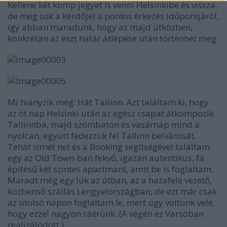
Kellene két komp jegyet is venni Helsinkibe és vissza,
de még sok a kérdőjel a pontos érkezés időpontjáról,
így abban maradunk, hogy az majd útközben,
konkrétan az észt határ átlépése után történhet meg.
Mi hiányzik még: Hát Tallinn. Azt találtam ki, hogy
az öt nap Helsinki után az egész csapat átkompozik
Tallinnba, majd szombaton és vasárnap mind a
nyolcan, együtt fedezzük fel Tallinn belvárosát.
Tehát ismét net és a Booking segítségével találtam
egy az Old Town-ban fekvő, igazán autentikus, fa
építésű két szintes apartmant, amit be is foglaltam.
Maradt még egy luk az útban, az a hazafelé vezető,
közbenső szállás Lengyelországban, de ezt már csak
az utolsó napon foglaltam le, mert úgy voltunk vele,
hogy ezzel nagyon ráérünk. (A végén ez Varsóban
realizálódott )