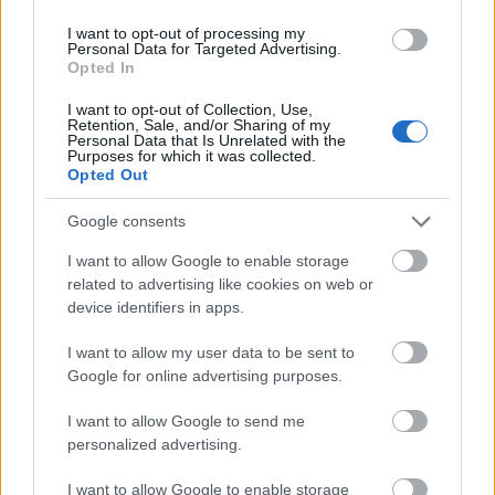
két opció volt. Viktorék jelenleg Vantaa-ban laknak,
I want to opt-out of processing my
ami alacsonyabb szállásdíjat eredményezett volna,
Personal Data for Targeted Advertising.
Opted In
viszont sokat kellett volna utazni, míg a belváros
természetesen lényegesebben drágább - azonban
I want to opt-out of Collection, Use,
minden a szánkban van. Megoldás? Legyünk a
Retention, Sale, and/or Sharing of my
Personal Data that Is Unrelated with the
belvárosban és Viktorék is legyenek velünk az egész
Purposes for which it was collected.
idő alatt - Fruzsi innen megy a kórházba dolgozni,
Opted Out
Viktorék irodája pedig szintén a belvárosban van.
Szóval kinyitottam a laptop-ot és napokig
Google consents
keresgéltem a Booking és az Airbnb oldalakon.
I want to allow Google to enable storage
Nyolc főre még ebben a Covid-os időszakban sem
related to advertising like cookies on web or
egyszerű lakást találni, pláne úgy, hogy a gatyánkat
device identifiers in apps.
sem akartuk rákölteni a szállásra. Amit találtam, azt
egyből küldtem is Viktoréknak, Ők pedig viszont
I want to allow my user data to be sent to
küldözgettek nekünk ajánlatokat. Leszűkült a kör,
Google for online advertising purposes.
találtam egy full belvárosi lakást, ami 90 m2-es, 4x2
ágyas, konyhával, étkezővel rendelkező apartman,
I want to allow Google to send me
ahol a nagy asztal mellett egyszerre nyolcan is le
personalized advertising.
tudunk ülni. Szállás pipa, Zoli utal, Voucher érkezik.
Alakul az út.
I want to allow Google to enable storage