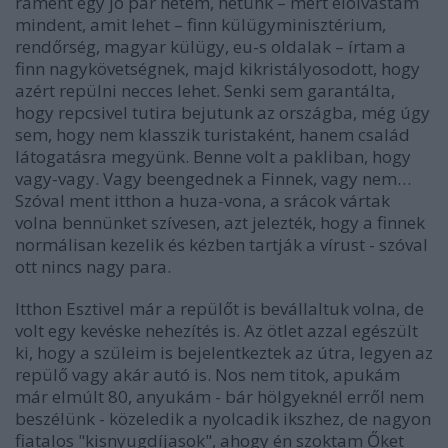
ráment egy jó pár hetem, hetünk – mert elolvastam
mindent, amit lehet – finn külügyminisztérium,
rendőrség, magyar külügy, eu-s oldalak – írtam a
finn nagykövetségnek, majd kikristályosodott, hogy
azért repülni necces lehet. Senki sem garantálta,
hogy repcsivel tutira bejutunk az országba, még úgy
sem, hogy nem klasszik turistaként, hanem család
látogatásra megyünk. Benne volt a pakliban, hogy
vagy-vagy. Vagy beengednek a Finnek, vagy nem…
Szóval ment itthon a huza-vona, a srácok vártak
volna bennünket szívesen, azt jelezték, hogy a finnek
normálisan kezelik és kézben tartják a vírust - szóval
ott nincs nagy para.
Itthon Esztivel már a repülőt is bevállaltuk volna, de
volt egy kevéske nehezítés is. Az ötlet azzal egészült
ki, hogy a szüleim is bejelentkeztek az útra, legyen az
repülő vagy akár autó is. Nos nem titok, apukám
már elmúlt 80, anyukám - bár hölgyeknél erről nem
beszélünk - közeledik a nyolcadik ikszhez, de nagyon
fiatalos "kisnyugdíjasok", ahogy én szoktam Őket