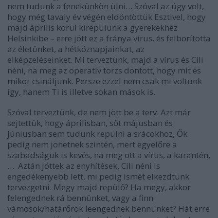
nem tudunk a fenekünkön ülni… Szóval az úgy volt,
hogy még tavaly év végén eldöntöttük Esztivel, hogy
majd április körül kirepülünk a gyerekekhez
Helsinkibe – erre jött ez a fránya vírus, és felborította
az életünket, a hétköznapjainkat, az
elképzeléseinket. Mi terveztünk, majd a vírus és Cili
néni, na meg az operatív törzs döntött, hogy mit és
mikor csináljunk. Persze ezzel nem csak mi voltunk
így, hanem Ti is illetve sokan mások is.
Szóval terveztünk, de nem jött be a terv. Azt már
sejtettük, hogy áprilisban, sőt májusban és
júniusban sem tudunk repülni a srácokhoz, Ők
pedig nem jöhetnek szintén, mert egyelőre a
szabadságuk is kevés, na meg ott a vírus, a karantén,
… Aztán jöttek az enyhítések, Cili néni is
engedékenyebb lett, mi pedig ismét elkezdtünk
tervezgetni. Megy majd repülő? Ha megy, akkor
felengednek rá bennünket, vagy a finn
vámosok/határőrök leengednek bennünket? Hát erre