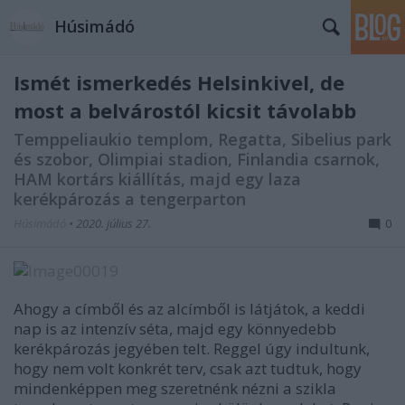
Húsimádó
Ismét ismerkedés Helsinkivel, de
most a belvárostól kicsit távolabb
Temppeliaukio templom, Regatta, Sibelius park
és szobor, Olimpiai stadion, Finlandia csarnok,
HAM kortárs kiállítás, majd egy laza
kerékpározás a tengerparton
Húsimádó
•
2020. július 27.
0
Ahogy a címből és az alcímből is látjátok, a keddi
nap is az intenzív séta, majd egy könnyedebb
kerékpározás jegyében telt. Reggel úgy indultunk,
hogy nem volt konkrét terv, csak azt tudtuk, hogy
mindenképpen meg szeretnénk nézni a szikla