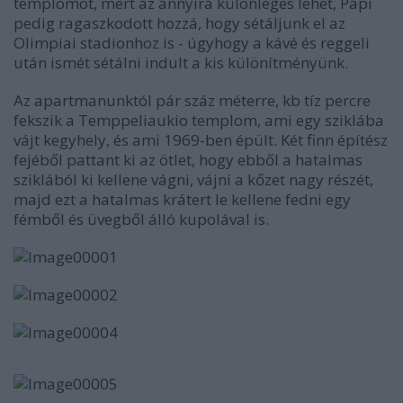
templomot, mert az annyira különleges lehet, Papi
pedig ragaszkodott hozzá, hogy sétáljunk el az
Olimpiai stadionhoz is - úgyhogy a kávé és reggeli
után ismét sétálni indult a kis különítményünk.
Az apartmanunktól pár száz méterre, kb tíz percre
fekszik a Temppeliaukio templom, ami egy sziklába
vájt kegyhely, és ami 1969-ben épült. Két finn építész
fejéből pattant ki az ötlet, hogy ebből a hatalmas
sziklából ki kellene vágni, vájni a kőzet nagy részét,
majd ezt a hatalmas krátert le kellene fedni egy
fémből és üvegből álló kupolával is.