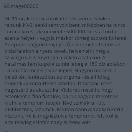
Mi 11 órakor érkeztünk ide - és szerencsénkre
rajtunk kívül senki sem volt bent, miközben ha nincs
corona vírus, akkor évente 500.000 turista fordul
ezen a helyen - vagyis máskor tömeg szokott itt lenni.
Az épület nagyon lenyűgöző, szemmel láthatók az
oldalfalakon a nyers kövek, helyenként még a
szivárgó víz is folydogál ezeken a falakon. A
hatalmas fém kupola szinte lebeg a 180 db ablakon
- a kupola mégis olyan légies. Nagyon modern a
belső tér, fantasztikus az orgona - és állítólag
frenetikus koncerteket szoktak itt tartani, mert
nagyszerű az akusztika. Viktorék mesélik, hogy
esténként a finn fiatalok, párok nagyon szeretnek
kiülni a templom tetején lévő sziklákra - ott
piknikeznek, lazulnak. Miután benn alaposan körül
néztünk, mi is megnéztük a templomot felülről is -
ami tényleg szintén nagy élmény volt.