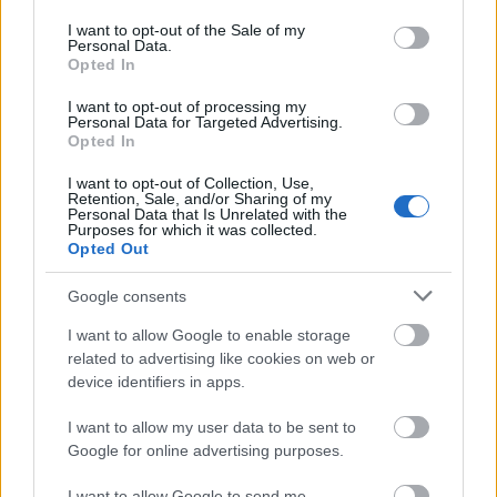
use your data for below specified purposes in below Google
finn tesóknak befejezni a műveletet - de hát nekik
consent section.
nincs egy Mészáros Lőrincük, mert ha lenne, akkor
I want to opt-out of the Sale of my
Personal Data.
már ilyen probléma sem lenne... :-D Sebaj,
Opted In
megnéztük az egyik leghíresebb finn sportoló, Paavo
Nurmi szobrát is, bár azt nem tudom, hogy miért
I want to opt-out of processing my
Personal Data for Targeted Advertising.
meztelen a csávó - de biztos jól van ez így.
Opted In
I want to opt-out of Collection, Use,
Retention, Sale, and/or Sharing of my
Personal Data that Is Unrelated with the
Purposes for which it was collected.
Opted Out
Google consents
Tovább sétálva elballagtunk az Opera épület mellet
I want to allow Google to enable storage
is, ami nem egy olyan klasszicista épület, mint amit
related to advertising like cookies on web or
úgy általában megszoktunk az európai
device identifiers in apps.
operaházaktól, hanem egy modern, fém és üveg
kombó épület - ami a mi ízlésünknek bejön, de lehet,
I want to allow my user data to be sent to
hogy másoknak túl modern lenne. Persze itt is egy
Google for online advertising purposes.
park veszi körül az épületet - de ezen mi már nem is
csodálkozunk.
I want to allow Google to send me