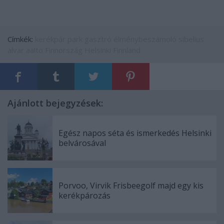
Címkék:
kerékpár
park
gasztró
élménybeszámoló
sibelius
alvar aalto
Finnország
Helsinki
Finnland
Ajánlott bejegyzések:
Egész napos séta és ismerkedés Helsinki
belvárosával
Porvoo, Virvik Frisbeegolf majd egy kis
kerékpározás