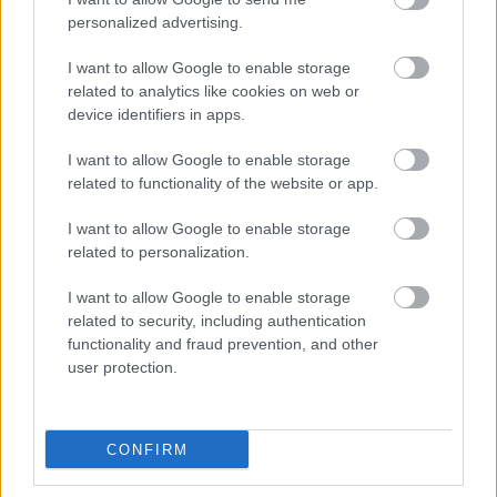
personalized advertising.
Látjuk, hogy közelítünk egy klassz kis tóhoz, amihez
sétány és kerékpárút is vezet - és itt döntjük el
I want to allow Google to enable storage
Esztikével, hogy este felé azért majd lelépünk a
related to analytics like cookies on web or
csapattól egy kicsit bicajozni is. A tó partján százas
device identifiers in apps.
csapatban lazulnak a vadludak, nagyon az se
zavarja őket, ha a közelükbe megyünk. A tó másik
I want to allow Google to enable storage
végén ismét egy baromi nagy, hófehér épület
related to functionality of the website or app.
magasodik - ami pedig Finnország leghíresebb
I want to allow Google to enable storage
építészének ( Alvar Aalto ) az alkotása. Nem
related to personalization.
meglepő, de ez az épület sincs nyitva - mert ezt
kongresszusokra és egyéb hasonló rendezvényekre
I want to allow Google to enable storage
használják.
related to security, including authentication
functionality and fraud prevention, and other
user protection.
CONFIRM