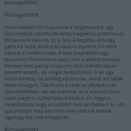
Innen lesétált kis csapatunk a tengerpartra, egy
olyan helyet szerettünk volna megnézni, amit Fru és
Vik javasolt nekünk. Ez a hely a Regatta, ami egy
parti kis büfé, kávézó és valami olyasmi, mi mint
nálunk a romkocsmák. A hely alapvetően egy
klasszikus finn faházra épül, ami a kávézó standja,
minden más pedig csupa lim-lom, minden olyan
szedett-vedett - de mégis fantasztikus. A wc egy
külön élmény, ha esetleg eljutsz ide, akkor azt vétek
lenne kihagyni. Tök finom a kávé, az áfonyás süti
űberelhetetlen - de aki szeretne, az a szabad tűzön
saját maga is süthet helyi kolbászt. Én nagyon
megbántam, hogy ez utóbbit nem próbáltam ki - de
igazándiból még abszolút nem voltunk éhesek -
úgyhogy ezt csak kihagytuk.