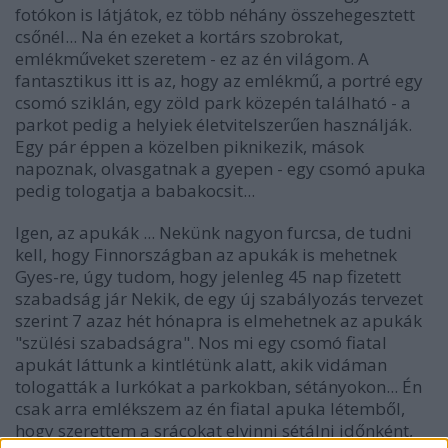
fotókon is látjátok, ez több néhány összehegesztett
csőnél... Na én ezeket a kortárs szobrokat,
emlékműveket szeretem - ez az én világom. A
fantasztikus itt is az, hogy az emlékmű, a portré egy
csomó sziklán, egy zöld park közepén található - a
parkot pedig a helyiek életvitelszerűen használják.
Egy pár éppen a közelben piknikezik, mások
napoznak, olvasgatnak a gyepen - egy csomó apuka
pedig tologatja a babakocsit...
Igen, az apukák ... Nekünk nagyon furcsa, de tudni
kell, hogy Finnországban az apukák is mehetnek
Gyes-re, úgy tudom, hogy jelenleg 45 nap fizetett
szabadság jár Nekik, de egy új szabályozás tervezet
szerint 7 azaz hét hónapra is elmehetnek az apukák
"szülési szabadságra". Nos mi egy csomó fiatal
apukát láttunk a kintlétünk alatt, akik vidáman
tologatták a lurkókat a parkokban, sétányokon... Én
csak arra emlékszem az én fiatal apuka létemből,
hogy szerettem a srácokat elvinni sétálni időnként,