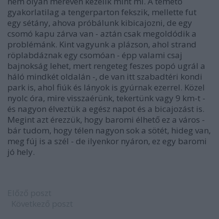
nem olyan mereven kezelik mint mi. A temető
gyakorlatilag a tengerparton fekszik, mellette fut
egy sétány, ahova próbálunk kibicajozni, de egy
csomó kapu zárva van - aztán csak megoldódik a
problémánk. Kint vagyunk a plázson, ahol strand
röplabdáznak egy csomóan - épp valami csaj
bajnokság lehet, mert rengeteg feszes popó ugrál a
háló mindkét oldalán -, de van itt szabadtéri kondi
park is, ahol fiúk és lányok is gyúrnak ezerrel. Közel
nyolc óra, mire visszaérünk, tekertünk vagy 9 km-t -
és nagyon élveztük a egész napot és a bicajozást is.
Megint azt érezzük, hogy baromi élhető ez a város -
bár tudom, hogy télen nagyon sok a sötét, hideg van,
meg fúj is a szél - de ilyenkor nyáron, ez egy baromi
jó hely.
Előző poszt
Következő poszt