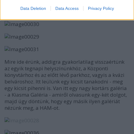
Data Deletion
Data Access
Privacy Policy
Mire ide érünk, addigra gyakorlatilag visszaértünk
az egyik tegnapi helyszínünkhöz, a Központi
könyvtárhoz és az előtt lévő parkhoz, vagyis a kvázi
belvároshoz. Itt leülünk egy kicsit tanakodni - meg
egy kicsit pihenni is. Van itt egy nagy kortárs galéria
- a Kiasma Galéria - amiről olvasunk egy-két dolgot,
majd úgy döntünk, hogy egy másik ilyen galériát
nézünk meg, a HAM-ot.