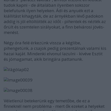
tudok kapni - de általában ilyenben sokszor
belefutunk ilyen helyeken. Ádi és anyuék ezt a
kiállítást kihagyták, de az árnyékban lévő padokon
addig is jól eltöltötték az időt - pihentek és nézték az
őrült és szemtelen sirályokat, a finn belvárosi jövés-
menést.
Négy óra felé érkezünk vissza a kéglibe,
pihengetünk, a csajok pedig prezentálnak valami kis
hazai kaját. Mindenki elvonul lazulni - kivéve Esztit
és jómagamat, akik bringára pattanunk.
Véletlenül betekerünk egy temetőbe, de ez a
finneknél nem probléma - mert ők ezeket a helyeket