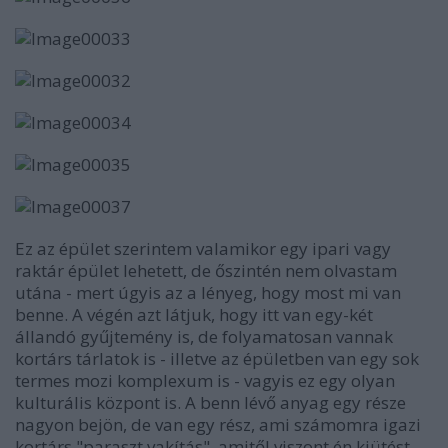
Ez az épület szerintem valamikor egy ipari vagy
raktár épület lehetett, de őszintén nem olvastam
utána - mert úgyis az a lényeg, hogy most mi van
benne. A végén azt látjuk, hogy itt van egy-két
állandó gyűjtemény is, de folyamatosan vannak
kortárs tárlatok is - illetve az épületben van egy sok
termes mozi komplexum is - vagyis ez egy olyan
kulturális központ is. A benn lévő anyag egy része
nagyon bejön, de van egy rész, ami számomra igazi
kortárs "paraszt vakítás", amitől viszont én kiütést