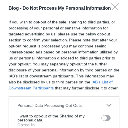
nagyon jó volt Velük így együtt lenni - míg Eszti egy
kicsit foglakozhatott az otthoni dolgokkal, vagyis én
Blog -
Do Not Process My Personal Information
nem lennék ennek ellenzője, már csak azért is, mert
legalább mi pasik is megéreznénk, hogy milyen
If you wish to opt-out of the sale, sharing to third parties, or
kemény meló a srácokkal otthon lenni, Velük
processing of your personal or sensitive information for
foglalkozni. Mondjuk nálunk ehhez még vagy száz év
targeted advertising by us, please use the below opt-out
kell, de hát egyszer hátha ... :-D
section to confirm your selection. Please note that after your
opt-out request is processed you may continue seeing
interest-based ads based on personal information utilized by
us or personal information disclosed to third parties prior to
your opt-out. You may separately opt-out of the further
disclosure of your personal information by third parties on the
IAB’s list of downstream participants. This information may
also be disclosed by us to third parties on the
IAB’s List of
Downstream Participants
that may further disclose it to other
third parties.
Ismét sétáltunk egy jó pár száz méter - és elértünk az
Please note that this website/app uses one or more Google
Olimpiai stadionhoz - illetve egy nagy sport
Personal Data Processing Opt Outs
services and may gather and store information including but
komplexumhoz, ahol focipályák és minden hasonló
not limited to your visit or usage behaviour. You may click to
I want to opt-out of the Sharing of my
objektum volt. Sajna magát a stadiont nem tudtuk
personal data.
grant or deny consent to Google and its third-party tags to
megnézni, mert a 2019-es átadásra nem sikerült a
Opted In