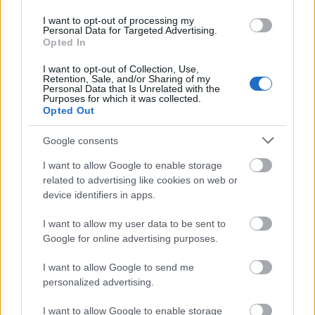
I want to opt-out of processing my
Personal Data for Targeted Advertising.
Opted In
I want to opt-out of Collection, Use,
Retention, Sale, and/or Sharing of my
Personal Data that Is Unrelated with the
Purposes for which it was collected.
Opted Out
Google consents
Ismét ismerkedés Helsinkivel, de
I want to allow Google to enable storage
most a belvárostól kicsit távolabb
related to advertising like cookies on web or
Temppeliaukio templom, Regatta, Sibelius park
device identifiers in apps.
és szobor, Olimpiai stadion, Finlandia csarnok,
I want to allow my user data to be sent to
HAM kortárs kiállítás, majd egy laza
Google for online advertising purposes.
kerékpározás a tengerparton
Húsimádó
•
2020. július 27.
0
I want to allow Google to send me
personalized advertising.
Ahogy a címből és az alcímből is látjátok, a keddi
I want to allow Google to enable storage