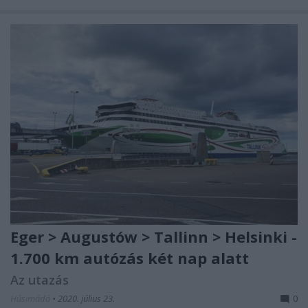
Eger > Augustów > Tallinn > Helsinki -
1.700 km autózás két nap alatt
Az utazás
Húsimádó
•
2020. július 23.
0