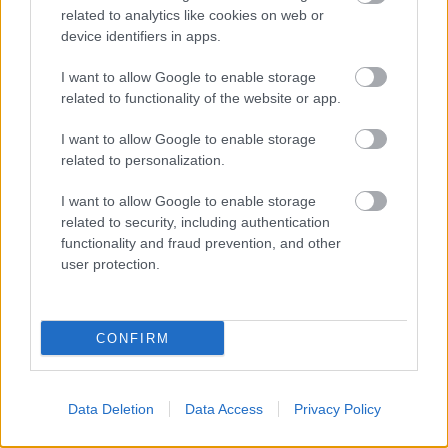
nap is az intenzív séta, majd egy könnyedebb
related to analytics like cookies on web or
kerékpározás jegyében telt. Reggel úgy ...
device identifiers in apps.
I want to allow Google to enable storage
related to functionality of the website or app.
I want to allow Google to enable storage
related to personalization.
I want to allow Google to enable storage
related to security, including authentication
functionality and fraud prevention, and other
user protection.
CONFIRM
Egész napos séta és ismerkedés
Data Deletion
Data Access
Privacy Policy
Helsinki belvárosával