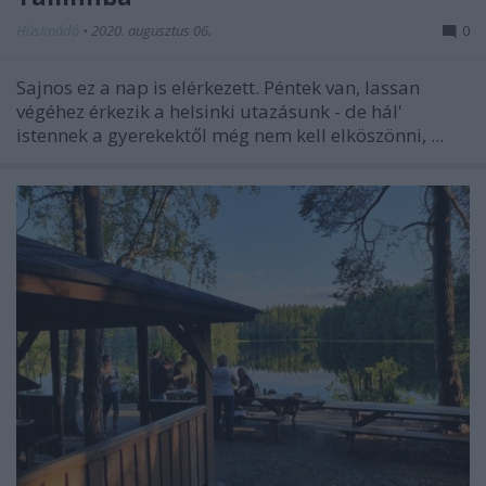
Húsimádó
•
2020. augusztus 06.
0
Sajnos ez a nap is elérkezett. Péntek van, lassan
végéhez érkezik a helsinki utazásunk - de hál'
istennek a gyerekektől még nem kell elköszönni, ...