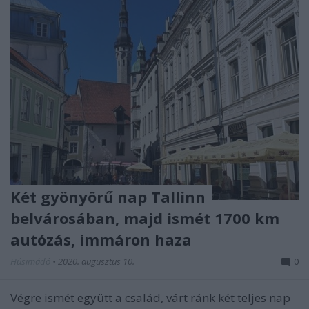
Két gyönyörű nap Tallinn
belvárosában, majd ismét 1700 km
autózás, immáron haza
Húsimádó
•
2020. augusztus 10.
0
Végre ismét együtt a család, várt ránk két teljes nap