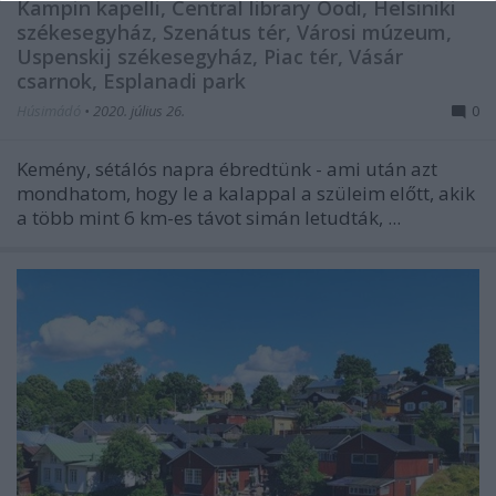
Kampin kapelli, Central library Oodi, Helsiniki
székesegyház, Szenátus tér, Városi múzeum,
Uspenskij székesegyház, Piac tér, Vásár
csarnok, Esplanadi park
Húsimádó
•
2020. július 26.
0
Kemény, sétálós napra ébredtünk - ami után azt
mondhatom, hogy le a kalappal a szüleim előtt, akik
a több mint 6 km-es távot simán letudták, ...