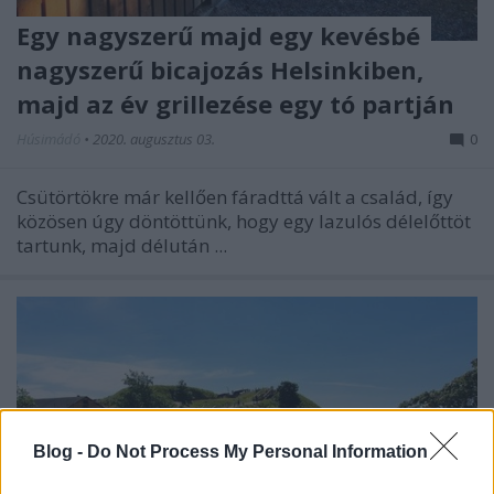
Egy nagyszerű majd egy kevésbé
nagyszerű bicajozás Helsinkiben,
majd az év grillezése egy tó partján
Húsimádó
•
2020. augusztus 03.
0
Csütörtökre már kellően fáradttá vált a család, így
közösen úgy döntöttünk, hogy egy lazulós délelőttöt
tartunk, majd délután ...
Blog -
Do Not Process My Personal Information