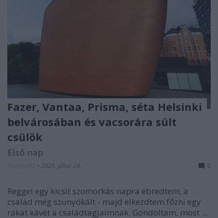
Fazer, Vantaa, Prisma, séta Helsinki
belvárosában és vacsorára sült
csülök
Első nap
Húsimádó
•
2020. július 24.
0
Reggel egy kicsit szomorkás napra ébredtem, a
család még szunyókált - majd elkezdtem főzni egy
rakat kávét a családtagjaimnak. Gondoltam, most ...