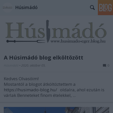
Húsimádó
A Húsimádó blog elköltözött
Húsimádó
•
2020. október 05.
0
Kedves Olvasóim!
Mostantól a blogot átköltöztettem a
https://husimado-blog.hu/
oldalra, ahol ezután is
várlak Benneteket finom ételekkel, ...