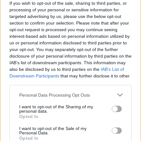
If you wish to opt-out of the sale, sharing to third parties, or
processing of your personal or sensitive information for
targeted advertising by us, please use the below opt-out
section to confirm your selection. Please note that after your
opt-out request is processed you may continue seeing
interest-based ads based on personal information utilized by
Kirándulás Suomenlinna (Sveaborg)
us or personal information disclosed to third parties prior to
erődítményébe és szigetére
your opt-out. You may separately opt-out of the further
disclosure of your personal information by third parties on the
Húsimádó
•
2020. július 29.
0
IAB’s list of downstream participants. This information may
also be disclosed by us to third parties on the
IAB’s List of
Downstream Participants
that may further disclose it to other
A szerdai napon ismét egy nagyobb sétára
third parties.
készültünk, melyben azért volt egy könnyedebb
hajóút is oda-vissza. Az apartmanból 11 után
Please note that this website/app uses one or more Google
Personal Data Processing Opt Outs
indultunk ...
services and may gather and store information including but
not limited to your visit or usage behaviour. You may click to
I want to opt-out of the Sharing of my
personal data.
grant or deny consent to Google and its third-party tags to
Opted In
use your data for below specified purposes in below Google
consent section.
I want to opt-out of the Sale of my
Personal Data.
Opted In