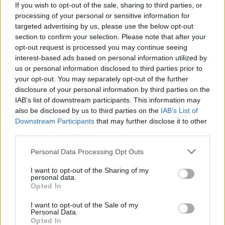
If you wish to opt-out of the sale, sharing to third parties, or
processing of your personal or sensitive information for
targeted advertising by us, please use the below opt-out
section to confirm your selection. Please note that after your
opt-out request is processed you may continue seeing
interest-based ads based on personal information utilized by
Kirándulás Suomenlinna (Sveaborg)
us or personal information disclosed to third parties prior to
erődítményébe és szigetére
your opt-out. You may separately opt-out of the further
disclosure of your personal information by third parties on the
Húsimádó
•
2020. július 29.
0
IAB’s list of downstream participants. This information may
also be disclosed by us to third parties on the
IAB’s List of
Downstream Participants
that may further disclose it to other
A szerdai napon ismét egy nagyobb sétára
third parties.
készültünk, melyben azért volt egy könnyedebb
hajóút is oda-vissza. Az apartmanból 11 után
Please note that this website/app uses one or more Google
Personal Data Processing Opt Outs
indultunk ...
services and may gather and store information including but
not limited to your visit or usage behaviour. You may click to
I want to opt-out of the Sharing of my
personal data.
grant or deny consent to Google and its third-party tags to
Opted In
use your data for below specified purposes in below Google
consent section.
I want to opt-out of the Sale of my
Personal Data.
Opted In