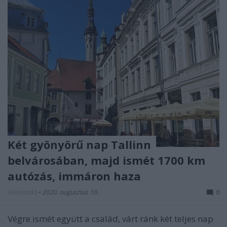
Két gyönyörű nap Tallinn
belvárosában, majd ismét 1700 km
autózás, immáron haza
Húsimádó
•
2020. augusztus 10.
0
Végre ismét együtt a család, várt ránk két teljes nap