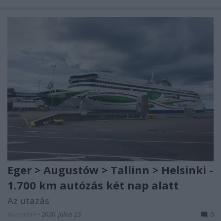
Eger > Augustów > Tallinn > Helsinki -
1.700 km autózás két nap alatt
Az utazás
Húsimádó
•
2020. július 23.
0