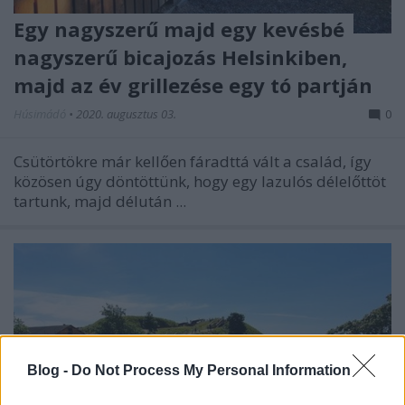
Egy nagyszerű majd egy kevésbé
nagyszerű bicajozás Helsinkiben,
majd az év grillezése egy tó partján
Húsimádó
•
2020. augusztus 03.
0
Csütörtökre már kellően fáradttá vált a család, így
közösen úgy döntöttünk, hogy egy lazulós délelőttöt
tartunk, majd délután ...
Blog -
Do Not Process My Personal Information