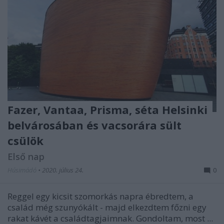
Fazer, Vantaa, Prisma, séta Helsinki
belvárosában és vacsorára sült
csülök
Első nap
Húsimádó
•
2020. július 24.
0
Reggel egy kicsit szomorkás napra ébredtem, a
család még szunyókált - majd elkezdtem főzni egy
rakat kávét a családtagjaimnak. Gondoltam, most ...