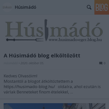
Húsimádó
A Húsimádó blog elköltözött
Húsimádó
•
2020. október 05.
0
Kedves Olvasóim!
Mostantól a blogot átköltöztettem a
https://husimado-blog.hu/
oldalra, ahol ezután is
várlak Benneteket finom ételekkel, ...