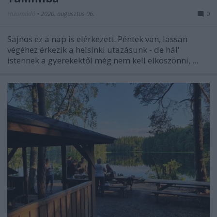
Húsimádó
•
2020. augusztus 06.
0
Sajnos ez a nap is elérkezett. Péntek van, lassan
végéhez érkezik a helsinki utazásunk - de hál'
istennek a gyerekektől még nem kell elköszönni, ...