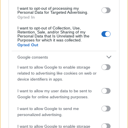
I want to opt-out of processing my
Personal Data for Targeted Advertising.
Opted In
I want to opt-out of Collection, Use,
Retention, Sale, and/or Sharing of my
Personal Data that Is Unrelated with the
Purposes for which it was collected.
Opted Out
Google consents
Ismét ismerkedés Helsinkivel, de
I want to allow Google to enable storage
most a belvárostól kicsit távolabb
related to advertising like cookies on web or
Temppeliaukio templom, Regatta, Sibelius park
device identifiers in apps.
és szobor, Olimpiai stadion, Finlandia csarnok,
I want to allow my user data to be sent to
HAM kortárs kiállítás, majd egy laza
Google for online advertising purposes.
kerékpározás a tengerparton
Húsimádó
•
2020. július 27.
0
I want to allow Google to send me
personalized advertising.
Ahogy a címből és az alcímből is látjátok, a keddi
I want to allow Google to enable storage