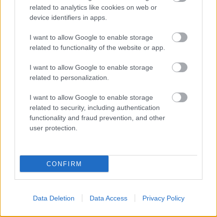
nap is az intenzív séta, majd egy könnyedebb
related to analytics like cookies on web or
kerékpározás jegyében telt. Reggel úgy ...
device identifiers in apps.
I want to allow Google to enable storage
related to functionality of the website or app.
I want to allow Google to enable storage
related to personalization.
I want to allow Google to enable storage
related to security, including authentication
functionality and fraud prevention, and other
user protection.
CONFIRM
Egész napos séta és ismerkedés
Data Deletion
Data Access
Privacy Policy
Helsinki belvárosával