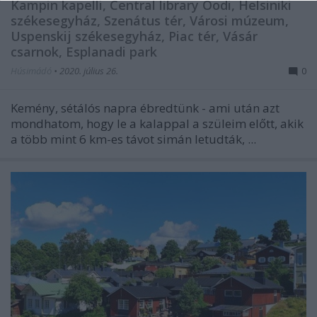
Kampin kapelli, Central library Oodi, Helsiniki
székesegyház, Szenátus tér, Városi múzeum,
Uspenskij székesegyház, Piac tér, Vásár
csarnok, Esplanadi park
Húsimádó
•
2020. július 26.
0
Kemény, sétálós napra ébredtünk - ami után azt
mondhatom, hogy le a kalappal a szüleim előtt, akik
a több mint 6 km-es távot simán letudták, ...