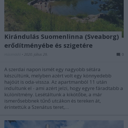
Kirándulás Suomenlinna (Sveaborg)
erődítményébe és szigetére
Húsimádó
•
2020. július 29.
0
A szerdai napon ismét egy nagyobb sétára
készültünk, melyben azért volt egy könnyedebb
hajóút is oda-vissza. Az apartmanból 11 után
indultunk el - ami azért jelzi, hogy egyre fáradtabb a
különítmény. Lesétáltunk a kikötőbe, a már
ismerősebbnek tűnő utcákon és tereken át,
érintettük a Szenátus teret,…