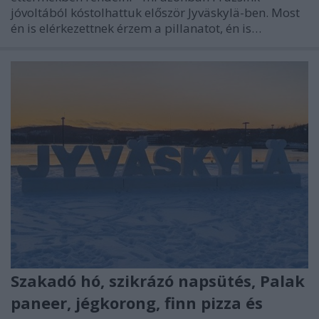
jóvoltából kóstolhattuk először Jyväskylä-ben. Most
én is elérkezettnek érzem a pillanatot, én is…
Szakadó hó, szikrázó napsütés, Palak
paneer, jégkorong, finn pizza és