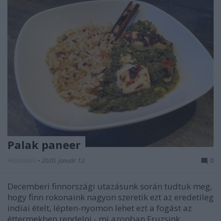
Palak paneer
Húsimádó
•
2020. január 12.
0
Decemberi finnországi utazásunk során tudtuk meg,
hogy finn rokonaink nagyon szeretik ezt az eredetileg
indiai ételt, lépten-nyomon lehet ezt a fogást az
éttermekben rendelni - mi azonban Fruzsink