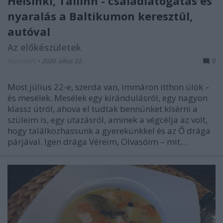
Helsinki, Tallinn - családlátogatás és
nyaralás a Baltikumon keresztül,
autóval
Az előkészületek
Húsimádó
•
2020. július 22.
0
Most július 22-e, szerda van, immáron itthon ülök –
és mesélek. Mesélek egy kirándulásról, egy nagyon
klassz útról, ahova el tudtak bennünket kísérni a
szüleim is, egy utazásról, aminek a végcélja az volt,
hogy találkozhassunk a gyerekünkkel és az Ő drága
párjával. Igen drága Véreim, Olvasóim – mit…