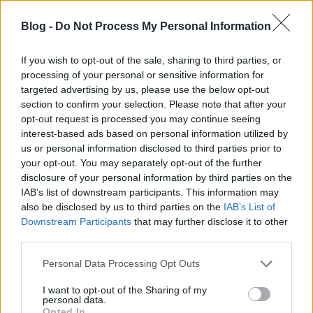
Egy nagyon izgalmas és tartalmas napot mesélek
most el Nektek - de gondolom a címadást is meg kell
Blog -
Do Not Process My Personal Information
magyaráznom... Nos Porvoo Finnország második
legrégebbi települése, nagyjából úgy lehetne
jellemezni, mint Budapestnek Szentendre, vagyis egy
If you wish to opt-out of the sale, sharing to third parties, or
processing of your personal or sensitive information for
kis gyöngyszem a főváros szomszédságában, ami
targeted advertising by us, please use the below opt-out
autóval…
section to confirm your selection. Please note that after your
opt-out request is processed you may continue seeing
interest-based ads based on personal information utilized by
us or personal information disclosed to third parties prior to
your opt-out. You may separately opt-out of the further
disclosure of your personal information by third parties on the
IAB’s list of downstream participants. This information may
also be disclosed by us to third parties on the
IAB’s List of
Downstream Participants
that may further disclose it to other
third parties.
Please note that this website/app uses one or more Google
Personal Data Processing Opt Outs
services and may gather and store information including but
not limited to your visit or usage behaviour. You may click to
I want to opt-out of the Sharing of my
personal data.
grant or deny consent to Google and its third-party tags to
Opted In