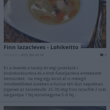
Finn lazacleves - Lohikeitto
Húsimádó
•
2020. február 04.
0
Ez a leveske a tavaly év végi jyväskylä-i
kirándulásunkra és a kinti fiataljainkra emlékeztet
bennünket - na meg egy kicsit át is melegít
mindkettőnket ezekben a furcsa téli-őszi napokban.
Jöjjenek az összetevők: 25-30 dkg friss lazacfilé 2 szál
sárgarépa 1 fej vöröshagyma 5-6 fej…