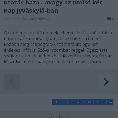
utazás haza - avagy az utolsó két
nap Jyväskylä-ban
Húsimádó
•
2019. december 02.
0
A címben szereplő elemek jellemezhetik a két utolsó
napunkat Finnországban, de azt hiszem menet
közben még csöpögtetek számotokra egy-két
érdekes infót is. Szóval szombat reggel. Egész este
szakadt a hó, de a finn közútkezelő itt tényleg fel van
készülve a télre, vagyis este tízkor a spéci jármű…
SÜTI BEÁLLÍTÁSOK MÓDOSÍTÁSA
mobil
|
teljes