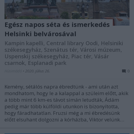
Egész napos séta és ismerkedés
Helsinki belvárosával
Kampin kapelli, Central library Oodi, Helsiniki
székesegyház, Szenátus tér, Városi múzeum,
Uspenskij székesegyház, Piac tér, Vásár
csarnok, Esplanadi park
Húsimádó
•
2020. július 26.
0
Kemény, sétálós napra ébredtünk - ami után azt
mondhatom, hogy le a kalappal a szüleim előtt, akik
a több mint 6 km-es távot simán letudták, Ádám
pedig már több külföldi utunkon is bizonyította,
hogy fáradhatatlan. Fruzsi még a mi ébredésünk
előtt elsuhant dolgozni a kórházba, Viktor velünk…