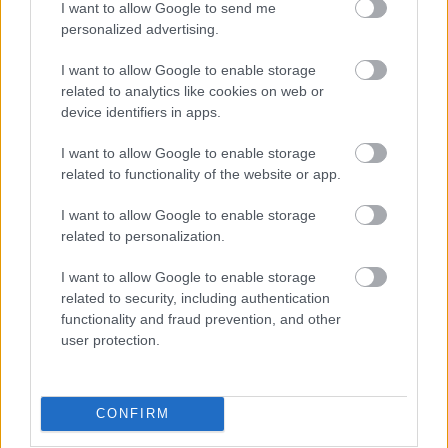
I want to allow Google to send me
personalized advertising.
I want to allow Google to enable storage
related to analytics like cookies on web or
device identifiers in apps.
I want to allow Google to enable storage
related to functionality of the website or app.
I want to allow Google to enable storage
related to personalization.
Eger > Augustów > Tallinn > Helsinki -
1.700 km autózás két nap alatt
I want to allow Google to enable storage
related to security, including authentication
Az utazás
functionality and fraud prevention, and other
user protection.
Húsimádó
•
2020. július 23.
0
Nos végre eljött ez a nap is. Egész héten pörgettük a
melót, szerettünk volna minden ügyfelünknek
CONFIRM
megfelelni, szerettük volna, hogy úgy zárjuk le a