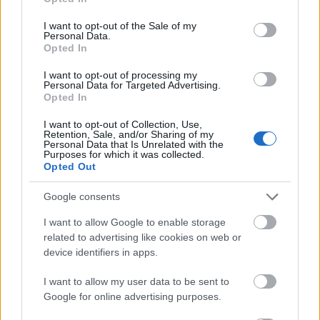
use your data for below specified purposes in below Google
consent section.
Fazer, Vantaa, Prisma, séta Helsinki
I want to opt-out of the Sale of my
Personal Data.
belvárosában és vacsorára sült
Opted In
csülök
I want to opt-out of processing my
Personal Data for Targeted Advertising.
Első nap
Opted In
Húsimádó
•
2020. július 24.
0
I want to opt-out of Collection, Use,
Retention, Sale, and/or Sharing of my
Personal Data that Is Unrelated with the
Reggel egy kicsit szomorkás napra ébredtem, a
Purposes for which it was collected.
család még szunyókált - majd elkezdtem főzni egy
Opted Out
rakat kávét a családtagjaimnak. Gondoltam, most
Google consents
nem csak Eszteremet, hanem az egész csapatot így
ébresztem - majd ez a szokás az egész út alatt meg
I want to allow Google to enable storage
is maradt. Szomorkás volt a reggel, mert konkrétan
related to advertising like cookies on web or
esett…
device identifiers in apps.
I want to allow my user data to be sent to
Google for online advertising purposes.