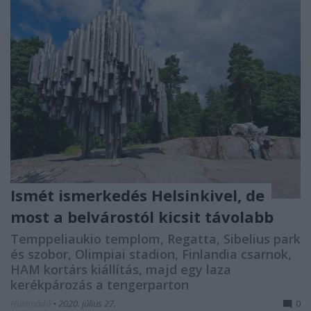
Ismét ismerkedés Helsinkivel, de
most a belvárostól kicsit távolabb
Temppeliaukio templom, Regatta, Sibelius park
és szobor, Olimpiai stadion, Finlandia csarnok,
HAM kortárs kiállítás, majd egy laza
kerékpározás a tengerparton
Húsimádó
•
2020. július 27.
0