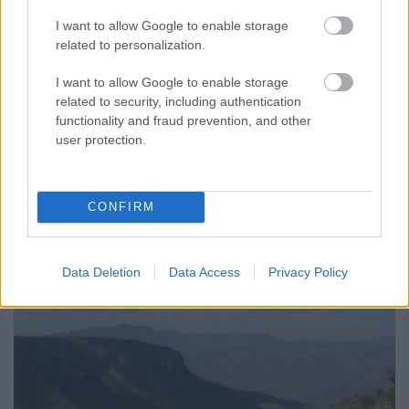
Húsimádó
•
2018. március 14.
6
I want to allow Google to enable storage
related to personalization.
Már az elején megmagyarázom a címet, mert
félrevezethető lehet. Tehát tudtuk nagyjából, hogy
I want to allow Google to enable storage
hova megyünk, de a városba való megérkezés mégis
related to security, including authentication
sokként ért mindkettőnket. Na nem negatív, hanem
functionality and fraud prevention, and other
pozitív értelemben. Szóval ez a város egy hegy
user protection.
oldalába épült - na de hogy? Beérsz a főutcán a
városba, látod…
CONFIRM
Data Deletion
Data Access
Privacy Policy