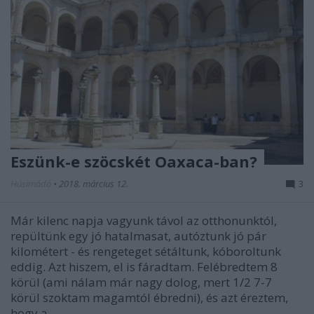
Eszünk-e szöcskét Oaxaca-ban?
Húsimádó
•
2018. március 12.
3
Már kilenc napja vagyunk távol az otthonunktól,
repültünk egy jó hatalmasat, autóztunk jó pár
kilométert - és rengeteget sétáltunk, kóboroltunk
eddig. Azt hiszem, el is fáradtam. Felébredtem 8
körül (ami nálam már nagy dolog, mert 1/2 7-7
körül szoktam magamtól ébredni), és azt éreztem,
hogy a…