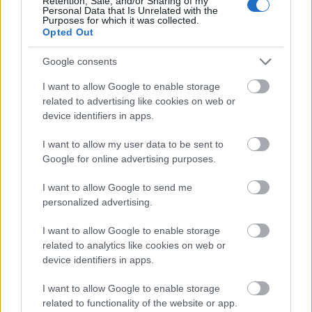
Retention, Sale, and/or Sharing of my
üzletben többféle kávét és capuccinót is lehet venni.
Personal Data that Is Unrelated with the
A drágám megkapta első adag kávéját, így szépen…
Purposes for which it was collected.
Opted Out
Google consents
I want to allow Google to enable storage
related to advertising like cookies on web or
device identifiers in apps.
I want to allow my user data to be sent to
Google for online advertising purposes.
I want to allow Google to send me
personalized advertising.
I want to allow Google to enable storage
related to analytics like cookies on web or
device identifiers in apps.
Az út és az érkezés Taxcoba - majd az
első sokk
I want to allow Google to enable storage
related to functionality of the website or app.