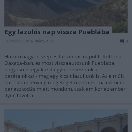
Egy lazulós nap vissza Pueblába
Húsimádó
•
2018. március 13.
0
Három nagyon szép és tartalmas napot töltöttünk
Oaxaca-ban, és most visszaautózunk Pueblába,
hogy ismét egy kicsit együtt lehessünk a
barátainkkal - meg egy kicsit lazuljunk is. Az elmúlt
napokban tényleg rengeteget mentünk - na ezt nem
panaszkodás miatt mondom, csak amikor az ember
ilyen távolra…