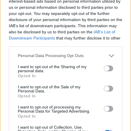
interest-based ads based on personal information utilized by
us or personal information disclosed to third parties prior to
your opt-out. You may separately opt-out of the further
disclosure of your personal information by third parties on the
IAB’s list of downstream participants. This information may
also be disclosed by us to third parties on the
IAB’s List of
Downstream Participants
that may further disclose it to other
third parties.
Please note that this website/app uses one or more Google
Personal Data Processing Opt Outs
services and may gather and store information including but
Taxco - reggelizés, bogarazás a
not limited to your visit or usage behaviour. You may click to
I want to opt-out of the Sharing of my
personal data.
Krisztus szoborhoz, majd séta és
grant or deny consent to Google and its third-party tags to
Opted In
use your data for below specified purposes in below Google
ezüst, ezüst és ezüst
consent section.
I want to opt-out of the Sale of my
Personal Data.
Húsimádó
•
2018. március 15.
3
Opted In
Reggel én ismét hamarabb ébredtem, majd úgy
I want to opt-out of processing my
Personal Data for Targeted Advertising.
gondoltam, hogy hozok Esztikének egy finom kávét a
Opted In
közeli boltból. Így is lett, lesétáltam a kis terünkre,
majd át a zocalóra, ahol egy Oxxo élelmiszer
I want to opt-out of Collection, Use,