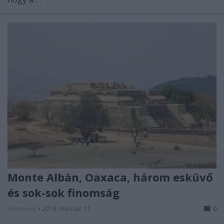
Monte Albán, Oaxaca, három esküvő
és sok-sok finomság
Húsimádó
•
2018. március 11.
0