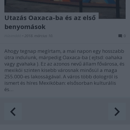
Utazás Oaxaca-ba és az első
benyomások
Húsimádó
•
2018. március 10.
0
Ahogy tegnap megírtam, a mai napon egy hosszabb
útra indulunk, márpedig Oaxaca-ba ( ejtsd: oahaka
vagy gvahaka ). Ez az azonos nevű állam fővárosa, és
mexikói szinten kisebb városnak minősül a maga
255.000-es lakosságával. A város több dologról is
ismert és híres Mexikóban: elsősorban kulturális
és…