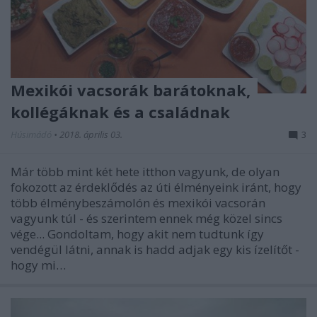
Mexikói vacsorák barátoknak,
kollégáknak és a családnak
Húsimádó
•
2018. április 03.
3
Már több mint két hete itthon vagyunk, de olyan
fokozott az érdeklődés az úti élményeink iránt, hogy
több élménybeszámolón és mexikói vacsorán
vagyunk túl - és szerintem ennek még közel sincs
vége... Gondoltam, hogy akit nem tudtunk így
vendégül látni, annak is hadd adjak egy kis ízelítőt -
hogy mi…