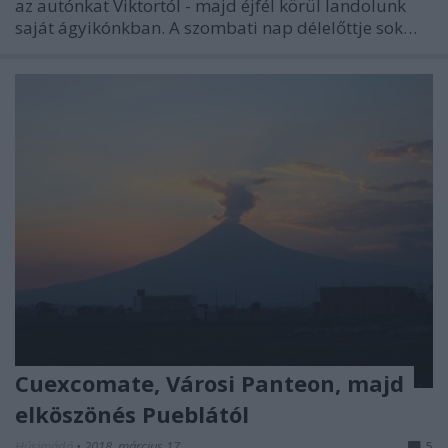
az autónkat Viktortól - majd éjfél körül landolunk
saját ágyikónkban. A szombati nap délelőttje sok…
Cuexcomate, Városi Panteon, majd
elköszönés Pueblától
Húsimádó
•
2018. március 17.
5