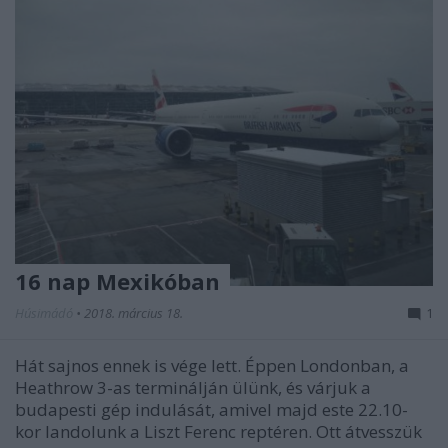
16 nap Mexikóban
Húsimádó
•
2018. március 18.
1
Hát sajnos ennek is vége lett. Éppen Londonban, a
Heathrow 3-as terminálján ülünk, és várjuk a
budapesti gép indulását, amivel majd este 22.10-
kor landolunk a Liszt Ferenc reptéren. Ott átvesszük