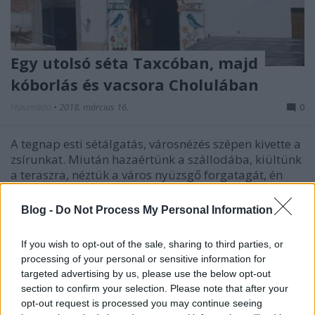
Egy utolsó séta Taxcóban, majd
kóborlás és vacsora Cholulában
Húsimádó
•
2018. március 16.
0
A tegnap esti sétálgatás, városnézés szépen kivette a
zsírunkat. Miután hazaértünk a szállodába, kiültünk
a teraszra, néztük a város nyüzsgő forgatagát, én
blogoltam, Eszti pedig olvasgatott. A fura az volt,
hogy míg otthon hűvöskés vagy hideg az idő, addig
Blog -
Do Not Process My Personal Information
itt úgy aludtunk, hogy a két nagy…
If you wish to opt-out of the sale, sharing to third parties, or
processing of your personal or sensitive information for
targeted advertising by us, please use the below opt-out
section to confirm your selection. Please note that after your
opt-out request is processed you may continue seeing