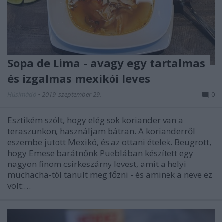
Sopa de Lima - avagy egy tartalmas
és izgalmas mexikói leves
Húsimádó
•
2019. szeptember 29.
0
Esztikém szólt, hogy elég sok koriander van a
teraszunkon, használjam bátran. A korianderről
eszembe jutott Mexikó, és az ottani ételek. Beugrott,
hogy Emese barátnőnk Pueblában készített egy
nagyon finom csirkeszárny levest, amit a helyi
muchacha-tól tanult meg főzni - és aminek a neve ez
volt:…