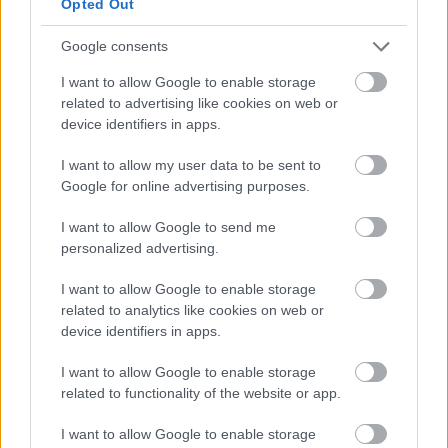
Opted Out
Google consents
I want to allow Google to enable storage
related to advertising like cookies on web or
device identifiers in apps.
I want to allow my user data to be sent to
Google for online advertising purposes.
I want to allow Google to send me
personalized advertising.
Cuexcomate, Városi Panteon, majd
I want to allow Google to enable storage
related to analytics like cookies on web or
elköszönés Pueblától
device identifiers in apps.
Húsimádó
•
2018. március 17.
5
I want to allow Google to enable storage
related to functionality of the website or app.
Most szombat reggel van - és az elmúlt 14 nap óta
elsőként csúszásban vagyok a blogolással. Általában
I want to allow Google to enable storage