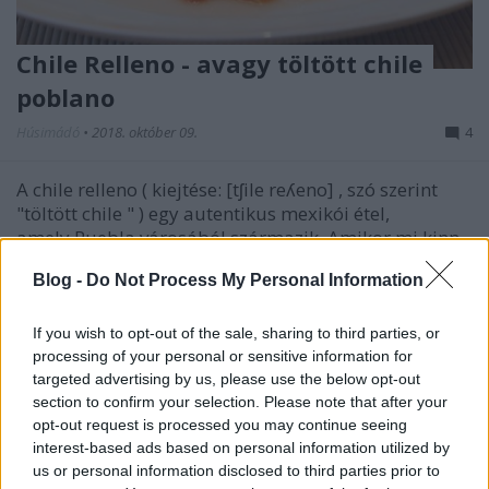
Chile Relleno - avagy töltött chile
poblano
Húsimádó
•
2018. október 09.
4
A chile relleno ( kiejtése: [tʃile reʎeno] , szó szerint
"töltött chile " ) egy autentikus mexikói étel,
amely Puebla városából származik. Amikor mi kinn
voltunk, akkor a házigazdánk, Emese mesélte, hogy
Blog -
Do Not Process My Personal Information
maga a poblano paprika is fontos alapanyag a
helyieknek, a chile relleno pedig olyasmi lehet…
If you wish to opt-out of the sale, sharing to third parties, or
processing of your personal or sensitive information for
targeted advertising by us, please use the below opt-out
section to confirm your selection. Please note that after your
opt-out request is processed you may continue seeing
interest-based ads based on personal information utilized by
us or personal information disclosed to third parties prior to