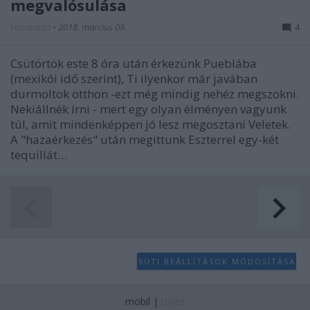
megvalósulása
Húsimádó
•
2018. március 09.
4
Csütörtök este 8 óra után érkezünk Pueblába
(mexikói idő szerint), Ti ilyenkor már javában
durmoltok otthon -ezt még mindig nehéz megszokni.
Nekiállnék írni - mert egy olyan élményen vagyunk
túl, amit mindenképpen jó lesz megosztani Veletek.
A "hazaérkezés" után megittunk Eszterrel egy-két
tequillát…
SÜTI BEÁLLÍTÁSOK MÓDOSÍTÁSA
mobil
|
teljes