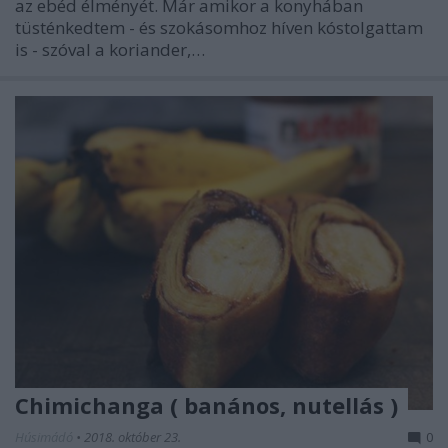
az ebéd élményét. Már amikor a konyhában
tüsténkedtem - és szokásomhoz híven kóstolgattam
is - szóval a koriander,…
Chimichanga ( banános, nutellás )
Húsimádó
•
2018. október 23.
0