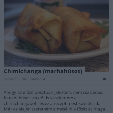
Chimichanga (marhahúsos)
Húsimádó
•
2018. október 24.
0
Ahogy az előző posztban jeleztem, nem csak édes,
hanem húsos verziót is készítettem a
chimichangából - és ez a recept most következik.
Már az elején szeretném elmesélni a főzés és maga