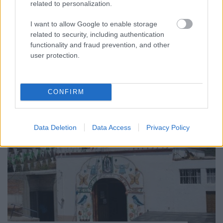
este, amikor hazaértünk a városnézésekből, akkor én
related to personalization.
fogtam magam, és megírtam a nap eseményeit,
amit Ti otthoni idő szerint reggel már el is
I want to allow Google to enable storage
olvashattatok. Ez most elcsúszott, ugyanis este
related to security, including authentication
kilenckor…
functionality and fraud prevention, and other
user protection.
CONFIRM
Data Deletion
Data Access
Privacy Policy