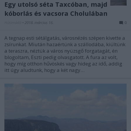
Egy utolsó séta Taxcóban, majd
kóborlás és vacsora Cholulában
Húsimádó
•
2018. március 16.
0
A tegnap esti sétálgatás, városnézés szépen kivette a
zsírunkat. Miután hazaértünk a szállodába, kiültünk
a teraszra, néztük a város nyüzsgő forgatagát, én
blogoltam, Eszti pedig olvasgatott. A fura az volt,
hogy míg otthon hűvöskés vagy hideg az idő, addig
itt úgy aludtunk, hogy a két nagy…