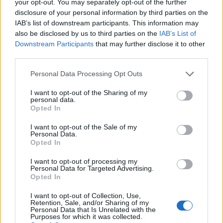
your opt-out. You may separately opt-out of the further
disclosure of your personal information by third parties on the
IAB’s list of downstream participants. This information may
also be disclosed by us to third parties on the
IAB’s List of
Downstream Participants
that may further disclose it to other
third parties.
Please note that this website/app uses one or more Google
Personal Data Processing Opt Outs
services and may gather and store information including but
Sopa Azteca - Azték leves
not limited to your visit or usage behaviour. You may click to
I want to opt-out of the Sharing of my
personal data.
grant or deny consent to Google and its third-party tags to
Opted In
Húsimádó
•
2018. április 05.
2
use your data for below specified purposes in below Google
consent section.
I want to opt-out of the Sale of my
Personal Data.
Azt hiszem természetes, hogy két hét utazás, evés-
Opted In
ivás után a mexikói élmények receptekben is
megjelennek a blogon, aminek most első receptjét
I want to opt-out of processing my
Personal Data for Targeted Advertising.
olvashatjátok. Ez az étel - ahogy látjátok is - egy
Opted In
jellegzetes fogás, az Azték leves - szerintem kb olyan
népszerűségnek örvend, mint nálunk a gulyásleves.…
I want to opt-out of Collection, Use,
Retention, Sale, and/or Sharing of my
Personal Data that Is Unrelated with the
Purposes for which it was collected.