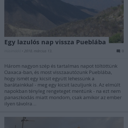
Egy lazulós nap vissza Pueblába
Húsimádó
•
2018. március 13.
0
Három nagyon szép és tartalmas napot töltöttünk
Oaxaca-ban, és most visszaautózunk Pueblába,
hogy ismét egy kicsit együtt lehessünk a
barátainkkal - meg egy kicsit lazuljunk is. Az elmúlt
napokban tényleg rengeteget mentünk - na ezt nem
panaszkodás miatt mondom, csak amikor az ember
ilyen távolra…