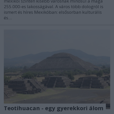
mexikói szinten kisebb városnak minősül a maga
255.000-es lakosságával. A város több dologról is
ismert és híres Mexikóban: elsősorban kulturális
és…
Teotihuacan - egy gyerekkori álom