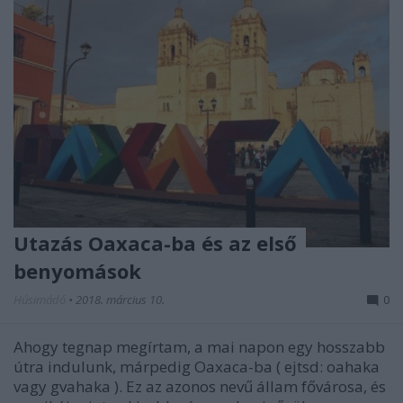
Utazás Oaxaca-ba és az első
benyomások
Húsimádó
•
2018. március 10.
0
Ahogy tegnap megírtam, a mai napon egy hosszabb
útra indulunk, márpedig Oaxaca-ba ( ejtsd: oahaka
vagy gvahaka ). Ez az azonos nevű állam fővárosa, és