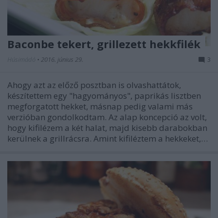
Baconbe tekert, grillezett hekkfilék
Húsimádó
•
2016. június 29.
3
Ahogy azt az előző posztban is olvashattátok,
készítettem egy "hagyományos", paprikás lisztben
megforgatott hekket, másnap pedig valami más
verzióban gondolkodtam. Az alap koncepció az volt,
hogy kifilézem a két halat, majd kisebb darabokban
kerülnek a grillrácsra. Amint kifiléztem a hekkeket,…