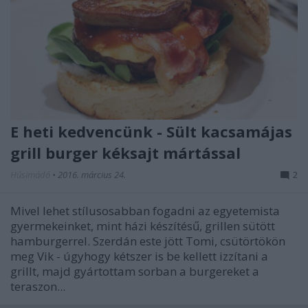
E heti kedvencünk - Sült kacsamájas
grill burger kéksajt mártással
Húsimádó
•
2016. március 24.
2
Mivel lehet stílusosabban fogadni az egyetemista
gyermekeinket, mint házi készítésű, grillen sütött
hamburgerrel. Szerdán este jött Tomi, csütörtökön
meg Vik - úgyhogy kétszer is be kellett izzítani a
grillt, majd gyártottam sorban a burgereket a
teraszon...