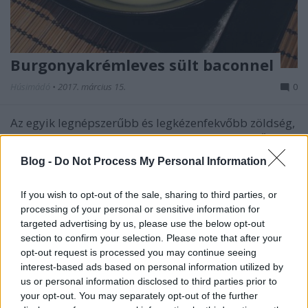
Burgonyakrémleves sült baconnel
Húsimádó
•
2017. március 15.
0
Az egyik legnépszerűbb és legkézenfekvőbb zöldség,
ami szinte minden kamrában ott van, és amiből egy
nagyon szuper és krémes levest lehet készíteni. Ha
Blog -
Do Not Process My Personal Information
tetszenek a képek, akkor Te is próbáld ki, mert
igazán megéri. Hozzávalók: 8-10 db burgonya 2 fej
If you wish to opt-out of the sale, sharing to third parties, or
vöröshagyma 3 gerezd fokhagyma 1,5-2 ek…
processing of your personal or sensitive information for
targeted advertising by us, please use the below opt-out
section to confirm your selection. Please note that after your
opt-out request is processed you may continue seeing
interest-based ads based on personal information utilized by
us or personal information disclosed to third parties prior to
your opt-out. You may separately opt-out of the further