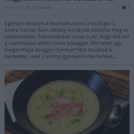
Húsimádó
•
2017. június 08.
1
Egerben elindult a fesztiválszezon ( FesztEger ),
amire Tamás fiam néhány kortársát invitálta meg az
otthonunkba. Számunkra ez azzal is jár, hogy illik ezt
a siserehadat etetni-itatni bőséggel. Mit tehet egy
magamfajta blogger ilyenkor? Nos leszalad a
henteshez, vesz 2 kilónyi gyönyörű marhahúst,…