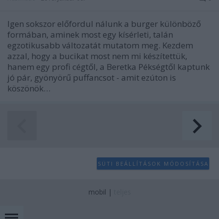
Igen sokszor előfordul nálunk a burger különböző
formában, aminek most egy kísérleti, talán
egzotikusabb változatát mutatom meg. Kezdem
azzal, hogy a bucikat most nem mi készítettük,
hanem egy profi cégtől, a Beretka Pékségtől kaptunk
jó pár, gyönyörű puffancsot - amit ezúton is
köszönök…
SÜTI BEÁLLÍTÁSOK MÓDOSÍTÁSA
mobil
|
teljes