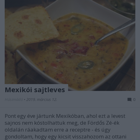
Mexikói sajtleves
Húsimádó
•
2019. március 12.
0
Pont egy éve jártunk Mexikóban, ahol ezt a levest
sajnos nem kóstolhattuk meg, de Fördős Zé-ék
oldalán ráakadtam erre a receptre - és úgy
gondoltam, hogy egy kicsit visszahozom az ottani