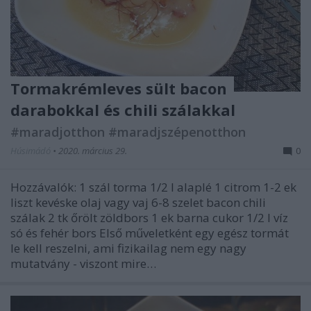
Tormakrémleves sült bacon
darabokkal és chili szálakkal
#maradjotthon #maradjszépenotthon
Húsimádó
•
2020. március 29.
0
Hozzávalók: 1 szál torma 1/2 l alaplé 1 citrom 1-2 ek
liszt kevéske olaj vagy vaj 6-8 szelet bacon chili
szálak 2 tk őrölt zöldbors 1 ek barna cukor 1/2 l víz
só és fehér bors Első műveletként egy egész tormát
le kell reszelni, ami fizikailag nem egy nagy
mutatvány - viszont mire…