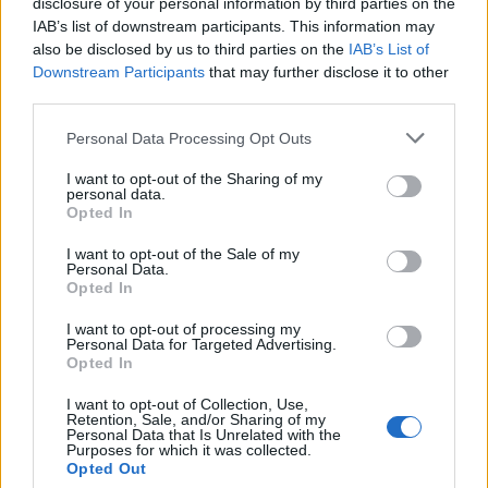
disclosure of your personal information by third parties on the
IAB’s list of downstream participants. This information may
also be disclosed by us to third parties on the
IAB’s List of
Downstream Participants
that may further disclose it to other
third parties.
Please note that this website/app uses one or more Google
Personal Data Processing Opt Outs
services and may gather and store information including but
not limited to your visit or usage behaviour. You may click to
I want to opt-out of the Sharing of my
personal data.
grant or deny consent to Google and its third-party tags to
Szőlőlevelekben grillezett,
Opted In
use your data for below specified purposes in below Google
fűszervajas csirkemellek
consent section.
I want to opt-out of the Sale of my
Personal Data.
Húsimádó
•
2016. szeptember 22.
5
Opted In
I want to opt-out of processing my
Minden ősszel becsípődik nekem ez a technika,
Personal Data for Targeted Advertising.
vagyis hogy szőlőlevekben süssek húsokat - így idén
Opted In
is kísérletezgettem ezzel. Az a helyzet, hogy Sarudon
I want to opt-out of Collection, Use,
az udvarunkon nagyon szép és egészséges kordonos
Retention, Sale, and/or Sharing of my
szőlőnk van, amit mi ültettünk Eszterrel még annó,
Personal Data that Is Unrelated with the
Purposes for which it was collected.
vagyis van miből garázdálkodnom. Először…
Opted Out