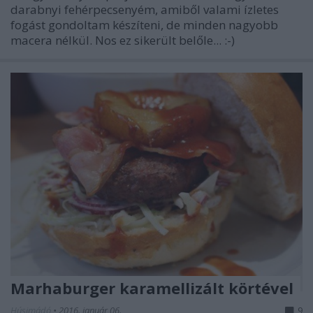
darabnyi fehérpecsenyém, amiből valami ízletes
fogást gondoltam készíteni, de minden nagyobb
macera nélkül. Nos ez sikerült belőle... :-)
Marhaburger karamellizált körtével
Húsimádó
•
2016. január 06.
9