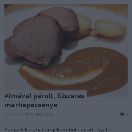
Almával párolt, fűszeres
marhapecsenye
Húsimádó
•
2016. március 02.
0
Az egyik konyhai projektemből maradt egy fél