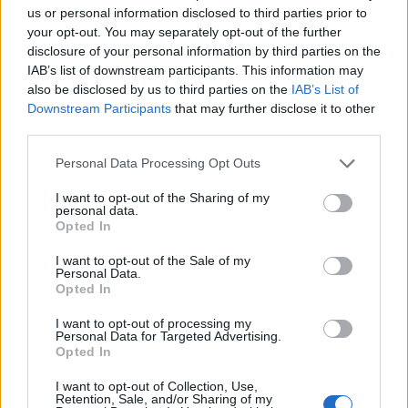
us or personal information disclosed to third parties prior to
your opt-out. You may separately opt-out of the further
disclosure of your personal information by third parties on the
IAB’s list of downstream participants. This information may
also be disclosed by us to third parties on the
IAB’s List of
Downstream Participants
that may further disclose it to other
third parties.
Please note that this website/app uses one or more Google
Personal Data Processing Opt Outs
services and may gather and store information including but
not limited to your visit or usage behaviour. You may click to
I want to opt-out of the Sharing of my
personal data.
grant or deny consent to Google and its third-party tags to
Opted In
use your data for below specified purposes in below Google
consent section.
I want to opt-out of the Sale of my
Personal Data.
Opted In
A nulladik nap
I want to opt-out of processing my
Húsimádó
•
2018. március 02.
0
Personal Data for Targeted Advertising.
Opted In
Tegnap leadtunk minden melót, bár teljesen
I want to opt-out of Collection, Use,
hihetetlen, de sikerült utolérni magunkat. A mai
Retention, Sale, and/or Sharing of my