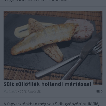
Sült süllőfilék hollandi mártással
Húsimádó
•
2018. január 28.
0
A fagyasztónkban még volt 5 db gyönyörű süllőfilé,