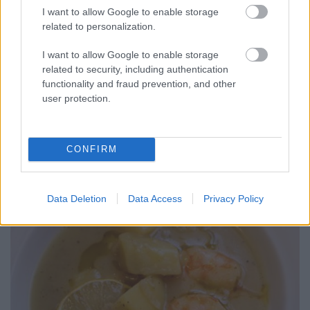
Húsimádó
•
2018. március 02.
5
I want to allow Google to enable storage
related to personalization.
Eszterrel és a családdal nagyon szeretünk utazni,
I want to allow Google to enable storage
imádjuk a készülődést, magát az utazást, az ottlétet
related to security, including authentication
- majd imádunk ismét hazai földre lépni. Mindig
functionality and fraud prevention, and other
megdobban a szívünk, amikor a magyar zászlót
user protection.
meglátjuk a határon - mert igazándiból itthon
vagyunk otthon. Szerénytelenség nélkül állíthatom,
hogy…
CONFIRM
Data Deletion
Data Access
Privacy Policy