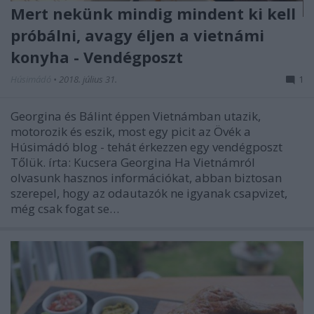
Mert nekünk mindig mindent ki kell
próbálni, avagy éljen a vietnámi
konyha - Vendégposzt
Húsimádó
•
2018. július 31.
1
Georgina és Bálint éppen Vietnámban utazik,
motorozik és eszik, most egy picit az Övék a
Húsimádó blog - tehát érkezzen egy vendégposzt
Tőlük. írta: Kucsera Georgina Ha Vietnámról
olvasunk hasznos információkat, abban biztosan
szerepel, hogy az odautazók ne igyanak csapvizet,
még csak fogat se…