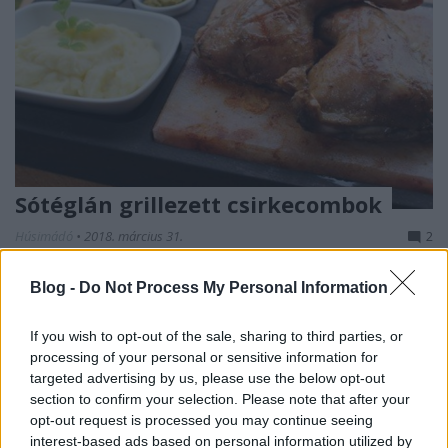
Sótéglán grillezett csirkecombok
Húsimádó
•
2018. március 31.
2
Viktor fiam igen aktívan vesz részt a Round Table
Blog -
Do Not Process My Personal Information
hazai és nemzetközi életében, ami kapcsán a
múltkor Romániában járt egy nemzetközi
If you wish to opt-out of the sale, sharing to third parties, or
rendezvényen. Ott többek között találkozott egy helyi
processing of your personal or sensitive information for
tablerrel, akivel jókat beszélgettek, majd kiderült,
targeted advertising by us, please use the below opt-out
hogy nekem mi a hobbim. Nos Claudiu ennek
section to confirm your selection. Please note that after your
kapcsán küldött…
opt-out request is processed you may continue seeing
interest-based ads based on personal information utilized by