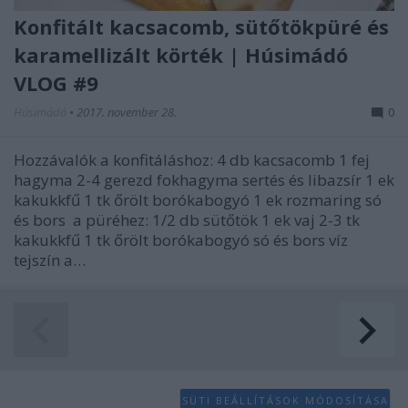
Konfitált kacsacomb, sütőtökpüré és
karamellizált körték | Húsimádó
VLOG #9
Húsimádó
•
2017. november 28.
0
Hozzávalók a konfitáláshoz: 4 db kacsacomb 1 fej
hagyma 2-4 gerezd fokhagyma sertés és libazsír 1 ek
kakukkfű 1 tk őrölt borókabogyó 1 ek rozmaring só
és bors a püréhez: 1/2 db sütőtök 1 ek vaj 2-3 tk
kakukkfű 1 tk őrölt borókabogyó só és bors víz
tejszín a…
SÜTI BEÁLLÍTÁSOK MÓDOSÍTÁSA