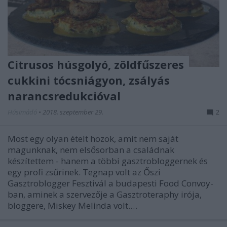
Citrusos húsgolyó, zöldfűszeres
cukkini tócsniágyon, zsályás
narancsredukcióval
Húsimádó
•
2018. szeptember 29.
2
Most egy olyan ételt hozok, amit nem saját
magunknak, nem elsősorban a családnak
készítettem - hanem a többi gasztrobloggernek és
egy profi zsűrinek. Tegnap volt az Őszi
Gasztroblogger Fesztivál a budapesti Food Convoy-
ban, aminek a szervezője a Gasztroteraphy irója,
bloggere, Miskey Melinda volt.…