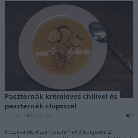
Paszternák krémleves chilivel és
paszternák chipsszel
Húsimádó
•
2018. július 31.
0
Hozzávalók: 4 szál paszternák 3 burgonya 2