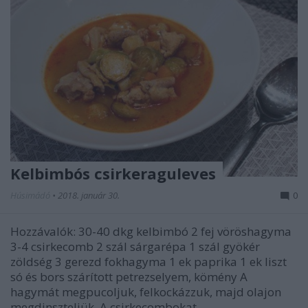
Kelbimbós csirkeraguleves
Húsimádó
•
2018. január 30.
0
Hozzávalók: 30-40 dkg kelbimbó 2 fej vöröshagyma
3-4 csirkecomb 2 szál sárgarépa 1 szál gyökér
zöldség 3 gerezd fokhagyma 1 ek paprika 1 ek liszt
só és bors szárított petrezselyem, kömény A
hagymát megpucoljuk, felkockázzuk, majd olajon
megdinszteljük. A csirkecombokat…