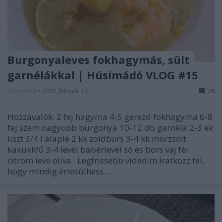
Burgonyaleves fokhagymás, sült
garnélákkal | Húsimádó VLOG #15
Húsimádó
•
2018. február 14.
28
Hozzávalók: 2 fej hagyma 4-5 gerezd fokhagyma 6-8
fej szem nagyobb burgonya 10-12 db garnéla 2-3 ek
liszt 3/4 l alaplé 2 kk zöldbors 3-4 kk morzsolt
kakukkfű 3-4 levél babérlevél só és bors vaj fél
citrom leve oliva Legfrissebb videóim Iratkozz fel,
hogy mindig értesülhess…