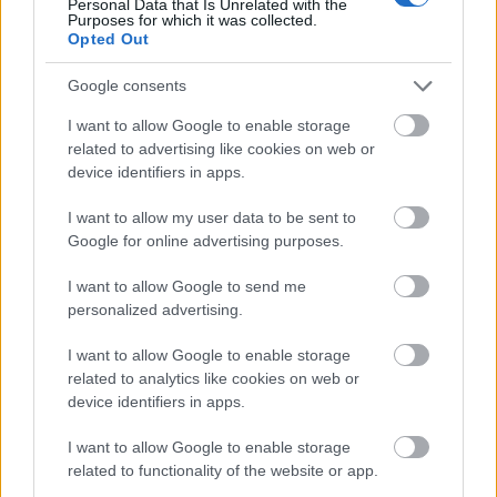
Personal Data that Is Unrelated with the
délelőtt azért még a tényleges csomagolással telt, na
Purposes for which it was collected.
meg azzal, hogy milyen cuccok kellenek a 28 fokos
Opted Out
hőmérséklethez. Reggel még le akartam ugrani
lemosni a kocsit - mert hát tiszta só szegényke - de…
Google consents
I want to allow Google to enable storage
related to advertising like cookies on web or
device identifiers in apps.
I want to allow my user data to be sent to
Google for online advertising purposes.
I want to allow Google to send me
personalized advertising.
I want to allow Google to enable storage
related to analytics like cookies on web or
device identifiers in apps.
I want to allow Google to enable storage
Viajar a Mexico - A készülődés
related to functionality of the website or app.