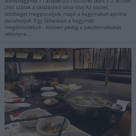
vöröshagyma 1 l alaplé 0,5 l víz só és bors 1-2 tk chili
chili szálak a tálaláshoz oliva olaj Az összes
zöldséget megpucoljuk, majd a hagymákat apróra
daraboljuk. Egy lábasban a hagymát
megdinszteljük - közben pedig a paszternákokat
vékonyra…