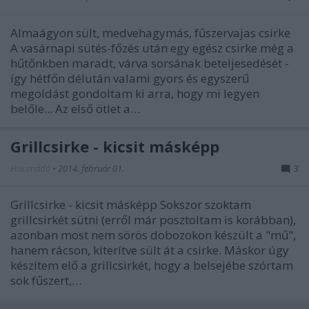
Almaágyon sült, medvehagymás, fűszervajas csirke
A vasárnapi sütés-főzés után egy egész csirke még a
hűtőnkben maradt, várva sorsának beteljesedését -
így hétfőn délután valami gyors és egyszerű
megoldást gondoltam ki arra, hogy mi legyen
belőle... Az első ötlet a…
Grillcsirke - kicsit másképp
Húsimádó
•
2014. február 01.
3
Grillcsirke - kicsit másképp Sokszor szoktam
grillcsirkét sütni (erről már posztoltam is korábban),
azonban most nem sörös dobozokon készült a "mű",
hanem rácson, kiterítve sült át a csirke. Máskor úgy
készítem elő a grillcsirkét, hogy a belsejébe szórtam
sok fűszert,…