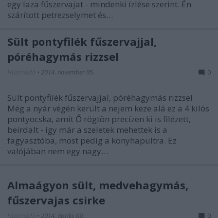
egy laza fűszervajat - mindenki ízlése szerint. Én
szárított petrezselymet és…
Sült pontyfilék fűszervajjal,
póréhagymás rizzsel
Húsimádó
•
2014. november 05.
0
Sült pontyfilék fűszervajjal, póréhagymás rizzsel
Még a nyár végén került a nejem keze alá ez a 4 kilós
pontyocska, amit Ő rögtön precízen ki is filézett,
beirdalt - így már a szeletek mehettek is a
fagyasztóba, most pedig a konyhapultra. Ez
valójában nem egy nagy…
Almaágyon sült, medvehagymás,
fűszervajas csirke
Húsimádó
•
2014. április 09.
0