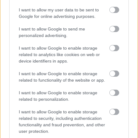
I want to allow my user data to be sent to
Google for online advertising purposes.
I want to allow Google to send me
personalized advertising.
Kapirgálós csirke grillezése
I want to allow Google to enable storage
related to analytics like cookies on web or
Húsimádó
•
2016. július 06.
0
device identifiers in apps.
Talán írhattam volna azt is kapirgálós csirke
I want to allow Google to enable storage
barbecuezása, mert maga a hőfok ( 110-120 C ) ezen
related to functionality of the website or app.
a szinten volt, csak igazán a füst hiányzott ehhez a
művelethez - úgyhogy a cím ezért lett grillezés. Nos
I want to allow Google to enable storage
sokszor a legegyszerűbb ételek a legnagyszerűbbek,
related to personalization.
erre nagyon jó példa ez a fogás, ugyanis…
I want to allow Google to enable storage
related to security, including authentication
functionality and fraud prevention, and other
user protection.