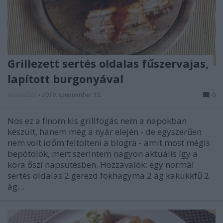
Grillezett sertés oldalas fűszervajas,
lapított burgonyával
Húsimádó
•
2019. szeptember 15.
0
Nos ez a finom kis grillfogás nem a napokban
készült, hanem még a nyár elején - de egyszerűen
nem volt időm feltölteni a blogra - amit most mégis
bepótolok, mert szerintem nagyon aktuális így a
kora őszi napsütésben. Hozzávalók: egy normál
sertés oldalas 2 gerezd fokhagyma 2 ág kakukkfű 2
ág…