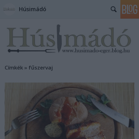
Húsimádó
Címkék
»
fűszervaj