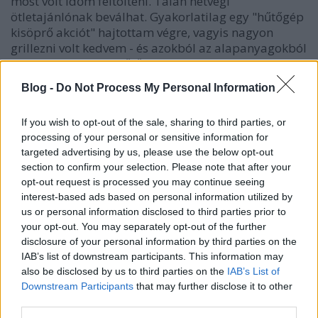
most volt időm feltölteni. Talán hétvégi
ötletajánlónak beválhat. Gyakorlatilag egy "hűtőgép
kisöprő akciót" hajtottam végre, vagyis nagyon
grillezni volt kedvem - és azokból az alapanyagokból
dolgoztam, amit a hűtőnkben találtam. Nos jöjjenek
a…
Blog -
Do Not Process My Personal Information
If you wish to opt-out of the sale, sharing to third parties, or
processing of your personal or sensitive information for
targeted advertising by us, please use the below opt-out
section to confirm your selection. Please note that after your
opt-out request is processed you may continue seeing
interest-based ads based on personal information utilized by
us or personal information disclosed to third parties prior to
your opt-out. You may separately opt-out of the further
disclosure of your personal information by third parties on the
IAB’s list of downstream participants. This information may
also be disclosed by us to third parties on the
IAB’s List of
Downstream Participants
that may further disclose it to other
third parties.