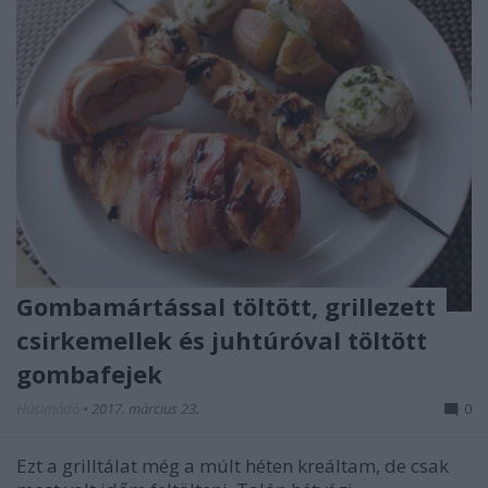
Gombamártással töltött, grillezett
csirkemellek és juhtúróval töltött
gombafejek
Húsimádó
•
2017. március 23.
0
Ezt a grilltálat még a múlt héten kreáltam, de csak