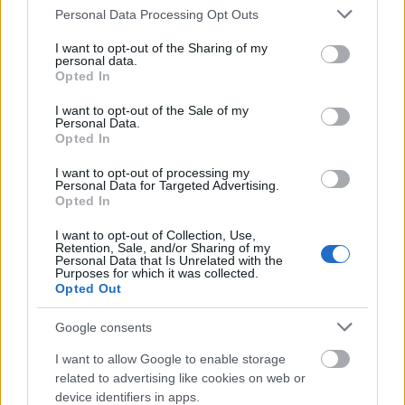
Please note that this website/app uses one or more Google
Szőlőlevelekben grillezett,
Personal Data Processing Opt Outs
services and may gather and store information including but
fűszervajas csirkemellek
not limited to your visit or usage behaviour. You may click to
I want to opt-out of the Sharing of my
personal data.
grant or deny consent to Google and its third-party tags to
Húsimádó
•
2016. szeptember 22.
5
Opted In
use your data for below specified purposes in below Google
consent section.
I want to opt-out of the Sale of my
Minden ősszel becsípődik nekem ez a technika,
Personal Data.
vagyis hogy szőlőlevekben süssek húsokat - így idén
Opted In
is kísérletezgettem ezzel. Az a helyzet, hogy Sarudon
I want to opt-out of processing my
az udvarunkon nagyon szép és egészséges kordonos
Personal Data for Targeted Advertising.
szőlőnk van, amit mi ültettünk Eszterrel még annó,
Opted In
vagyis van miből garázdálkodnom. Először…
I want to opt-out of Collection, Use,
Retention, Sale, and/or Sharing of my
Personal Data that Is Unrelated with the
Purposes for which it was collected.
Opted Out
Google consents
I want to allow Google to enable storage
related to advertising like cookies on web or
device identifiers in apps.