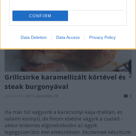
CONFIRM
Data Deletion
Data Access
Privacy Policy
Grillcsirke karamellizált körtével és
steak burgonyával
Húsimádó
•
2015. december 29.
0
Ha már túl vagyunk a karácsonyi kaja-traktán, és
valami könnyű, de finom ebédre vágyik a család -
akkor érdemes elgondolkodni az egyik
legegyszerűbb étel elkészítésén. Kezdetnek készítünk