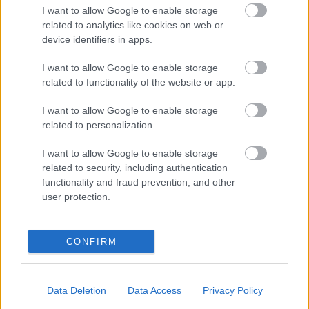
I want to allow Google to enable storage
Már több mint két hete itthon vagyunk, de olyan
related to analytics like cookies on web or
fokozott az érdeklődés az úti élményeink iránt, hogy
device identifiers in apps.
több élménybeszámolón és mexikói vacsorán
vagyunk túl - és szerintem ennek még közel sincs
I want to allow Google to enable storage
vége... Gondoltam, hogy akit nem tudtunk így
related to functionality of the website or app.
vendégül látni, annak is hadd adjak egy kis ízelítőt -
hogy mi…
I want to allow Google to enable storage
related to personalization.
I want to allow Google to enable storage
related to security, including authentication
functionality and fraud prevention, and other
user protection.
CONFIRM
Data Deletion
Data Access
Privacy Policy