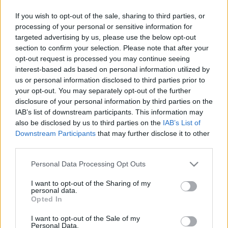
If you wish to opt-out of the sale, sharing to third parties, or
processing of your personal or sensitive information for
targeted advertising by us, please use the below opt-out
section to confirm your selection. Please note that after your
opt-out request is processed you may continue seeing
interest-based ads based on personal information utilized by
us or personal information disclosed to third parties prior to
your opt-out. You may separately opt-out of the further
disclosure of your personal information by third parties on the
IAB’s list of downstream participants. This information may
Chilis, csirkés taco - avagy visszatért
also be disclosed by us to third parties on the
IAB’s List of
Mexikó a konyhánkba
Downstream Participants
that may further disclose it to other
third parties.
Húsimádó
•
2018. július 29.
9
Please note that this website/app uses one or more Google
Personal Data Processing Opt Outs
services and may gather and store information including but
Elég rég jelentkeztem, mert Esztikével kettesben
not limited to your visit or usage behaviour. You may click to
I want to opt-out of the Sharing of my
felújítottuk a konyhánkat, előtte pedig az előkertünk
personal data.
grant or deny consent to Google and its third-party tags to
rendbetétele volt a feladat - úgyhogy be voltunk
Opted In
use your data for below specified purposes in below Google
havazva rendesen. De élek és virulok, nagyon pipec
consent section.
lett a konyhánk - egy csomó praktikus dolgot
I want to opt-out of the Sale of my
Personal Data.