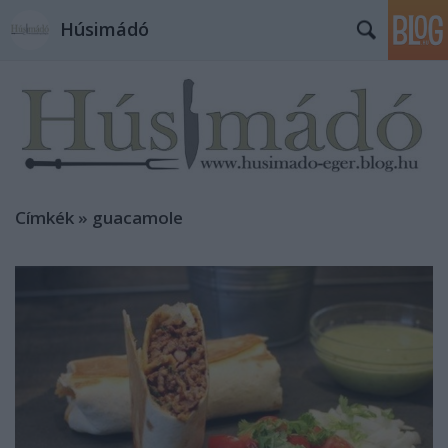
Húsimádó
Címkék
»
guacamole