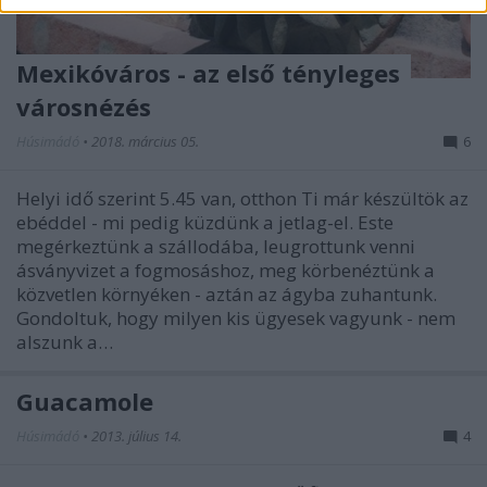
Mexikóváros - az első tényleges
városnézés
Húsimádó
•
2018. március 05.
6
Helyi idő szerint 5.45 van, otthon Ti már készültök az
ebéddel - mi pedig küzdünk a jetlag-el. Este
megérkeztünk a szállodába, leugrottunk venni
ásványvizet a fogmosáshoz, meg körbenéztünk a
közvetlen környéken - aztán az ágyba zuhantunk.
Gondoltuk, hogy milyen kis ügyesek vagyunk - nem
alszunk a…
Guacamole
Húsimádó
•
2013. július 14.
4