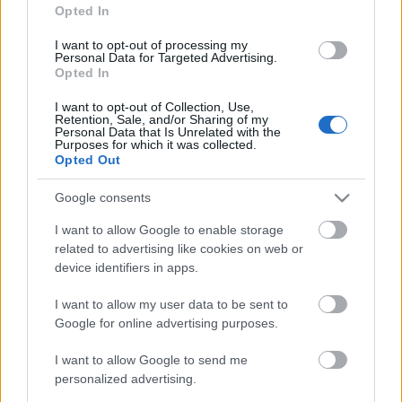
találtunk ki, amit aztán meg is valósítottunk.…
Opted In
I want to opt-out of processing my
Personal Data for Targeted Advertising.
Opted In
I want to opt-out of Collection, Use,
Retention, Sale, and/or Sharing of my
Personal Data that Is Unrelated with the
Purposes for which it was collected.
Opted Out
Google consents
I want to allow Google to enable storage
related to advertising like cookies on web or
device identifiers in apps.
I want to allow my user data to be sent to
Mexikói vacsorák barátoknak,
Google for online advertising purposes.
kollégáknak és a családnak
I want to allow Google to send me
personalized advertising.
Húsimádó
•
2018. április 03.
3