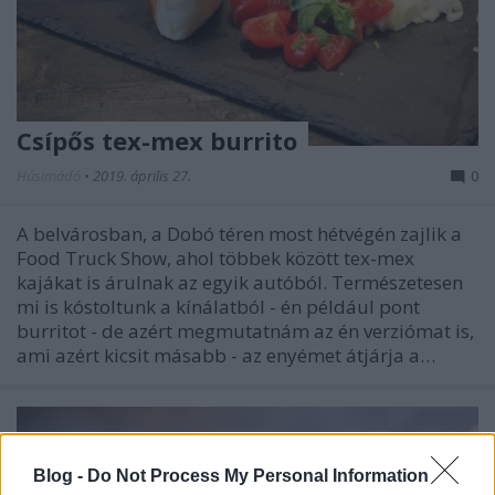
Csípős tex-mex burrito
Húsimádó
•
2019. április 27.
0
A belvárosban, a Dobó téren most hétvégén zajlik a
Food Truck Show, ahol többek között tex-mex
kajákat is árulnak az egyik autóból. Természetesen
mi is kóstoltunk a kínálatból - én például pont
burritot - de azért megmutatnám az én verziómat is,
ami azért kicsit másabb - az enyémet átjárja a…
Blog -
Do Not Process My Personal Information