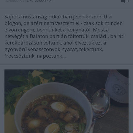
Húsimádó
•
2019. október 21.
0
Sajnos mostanság ritkábban jelentkezem itt a
blogon, de azért nem vesztem el - csak sok minden
elvon engem, bennünket a konyhától. Most a
hétvégét a Balaton partján töltöttük, családi, baráti
kerékpározáson voltunk, ahol élveztük ezt a
gyönyörű vénasszonyok nyarát, tekertünk,
fröccsöztünk, napoztunk…