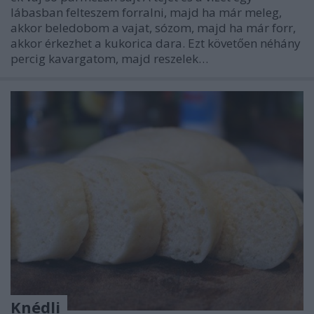
lábasban felteszem forralni, majd ha már meleg,
akkor beledobom a vajat, sózom, majd ha már forr,
akkor érkezhet a kukorica dara. Ezt követően néhány
percig kavargatom, majd reszelek…
Knédli