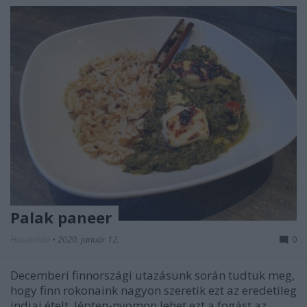
Palak paneer
Húsimádó
•
2020. január 12.
0
Decemberi finnországi utazásunk során tudtuk meg,
hogy finn rokonaink nagyon szeretik ezt az eredetileg
indiai ételt, lépten-nyomon lehet ezt a fogást az