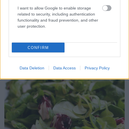
I want to allow Google to enable storage
Hozzávalók: ( 6 tálkányi körethez ) 8 db burgonya 2
related to security, including authentication
fej fehér hagyma lágy sajt és parmezán vaj A
functionality and fraud prevention, and other
burgonyákat megpucoljuk, megmossuk, majd
user protection.
vékonyan felszeleteljük mindet, ezt követően pedig a
hagymákkal hasonlóan járunk el. A kis kerámia
tálkákat alaposan kivajazzuk, azután pedig egy…
CONFIRM
Data Deletion
Data Access
Privacy Policy