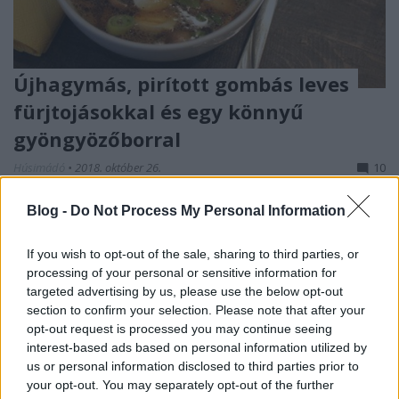
Újhagymás, pirított gombás leves
fürjtojásokkal és egy könnyű
gyöngyözőborral
Húsimádó
•
2018. október 26.
10
Blog -
Do Not Process My Personal Information
Nem kell mindig nagy és nehéz ebédben
gondolkodni, hanem lehet egy kicsit egyszerűsíteni is
a teendőkön - na meg az sem gond, hogyha nem
If you wish to opt-out of the sale, sharing to third parties, or
esszük magunkat örökké degeszre. Most egy ilyen
processing of your personal or sensitive information for
fogást hozok a blogra, ami gyorsan elkészül,
targeted advertising by us, please use the below opt-out
látványos, finom - és amihez nagyon illik egy
section to confirm your selection. Please note that after your
opt-out request is processed you may continue seeing
könnyed gyöngyözőbor…
interest-based ads based on personal information utilized by
us or personal information disclosed to third parties prior to
your opt-out. You may separately opt-out of the further