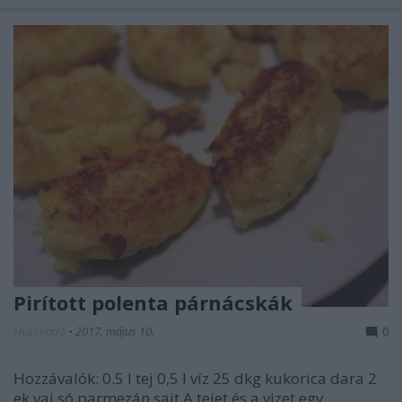
Pirított polenta párnácskák
Húsimádó
•
2017. május 10.
0
Hozzávalók: 0.5 l tej 0,5 l víz 25 dkg kukorica dara 2
ek vaj só parmezán sajt A tejet és a vizet egy