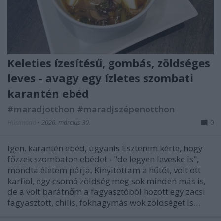
Keleties ízesítésű, gombás, zöldséges
leves - avagy egy ízletes szombati
karantén ebéd
#maradjotthon #maradjszépenotthon
Húsimádó
•
2020. március 30.
0
Igen, karantén ebéd, ugyanis Eszterem kérte, hogy
főzzek szombaton ebédet - "de legyen leveske is",
mondta életem párja. Kinyitottam a hűtőt, volt ott
karfiol, egy csomó zöldség meg sok minden más is,
de a volt barátnőm a fagyasztóból hozott egy zacsi
fagyasztott, chilis, fokhagymás wok zöldséget is…