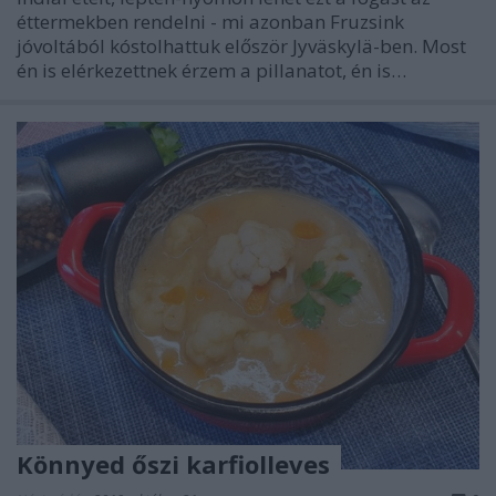
éttermekben rendelni - mi azonban Fruzsink
jóvoltából kóstolhattuk először Jyväskylä-ben. Most
én is elérkezettnek érzem a pillanatot, én is…
Könnyed őszi karfiolleves