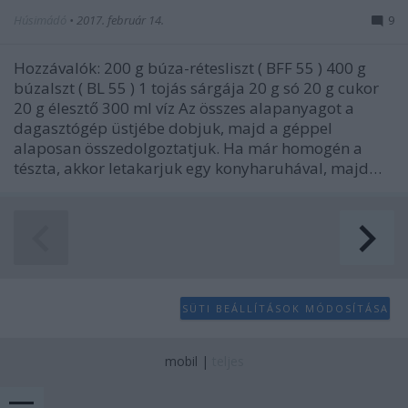
Húsimádó
•
2017. február 14.
9
Hozzávalók: 200 g búza-rétesliszt ( BFF 55 ) 400 g
búzalszt ( BL 55 ) 1 tojás sárgája 20 g só 20 g cukor
20 g élesztő 300 ml víz Az összes alapanyagot a
dagasztógép üstjébe dobjuk, majd a géppel
alaposan összedolgoztatjuk. Ha már homogén a
tészta, akkor letakarjuk egy konyharuhával, majd…
SÜTI BEÁLLÍTÁSOK MÓDOSÍTÁSA
mobil
|
teljes