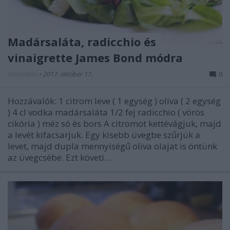
Madársaláta, radicchio és
vinaigrette James Bond módra
Húsimádó
•
2017. október 17.
0
Hozzávalók: 1 citrom leve ( 1 egység ) oliva ( 2 egység
) 4 cl vodka madársaláta 1/2 fej radicchio ( vörös
cikória ) méz só és bors A citromot kettévágjuk, majd
a levét kifacsarjuk. Egy kisebb üvegbe szűrjük a
levet, majd dupla mennyiségű oliva olajat is öntünk
az üvegcsébe. Ezt követi…