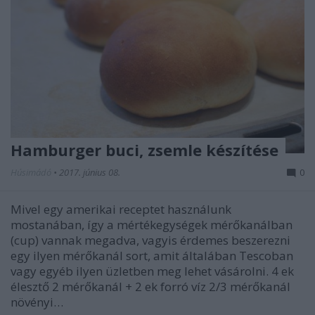
Hamburger buci, zsemle készítése
Húsimádó
•
2017. június 08.
0
Mivel egy amerikai receptet használunk
mostanában, így a mértékegységek mérőkanálban
(cup) vannak megadva, vagyis érdemes beszerezni
egy ilyen mérőkanál sort, amit általában Tescoban
vagy egyéb ilyen üzletben meg lehet vásárolni. 4 ek
élesztő 2 mérőkanál + 2 ek forró víz 2/3 mérőkanál
növényi…