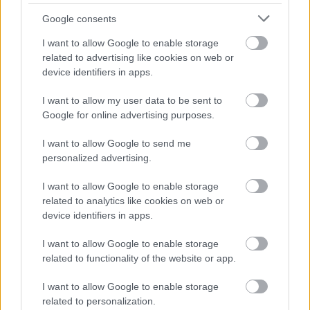
voltunk, akkor a házigazdánk, Emese mesélte, hogy
Google consents
maga a poblano paprika is fontos alapanyag a
helyieknek, a chile relleno pedig olyasmi lehet…
I want to allow Google to enable storage
related to advertising like cookies on web or
device identifiers in apps.
I want to allow my user data to be sent to
Google for online advertising purposes.
I want to allow Google to send me
personalized advertising.
I want to allow Google to enable storage
related to analytics like cookies on web or
device identifiers in apps.
I want to allow Google to enable storage
related to functionality of the website or app.
Francia rakott burgonya
I want to allow Google to enable storage
related to personalization.
Húsimádó
•
2017. október 17.
0