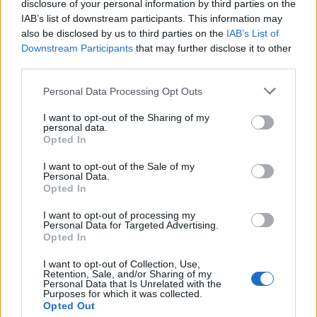
disclosure of your personal information by third parties on the
IAB’s list of downstream participants. This information may
also be disclosed by us to third parties on the
IAB’s List of
Downstream Participants
that may further disclose it to other
third parties.
Please note that this website/app uses one or more Google
Personal Data Processing Opt Outs
services and may gather and store information including but
not limited to your visit or usage behaviour. You may click to
I want to opt-out of the Sharing of my
personal data.
grant or deny consent to Google and its third-party tags to
Opted In
use your data for below specified purposes in below Google
consent section.
I want to opt-out of the Sale of my
Personal Data.
Opted In
Chile Relleno - avagy töltött chile
poblano
I want to opt-out of processing my
Personal Data for Targeted Advertising.
Opted In
Húsimádó
•
2018. október 09.
4
I want to opt-out of Collection, Use,
Retention, Sale, and/or Sharing of my
A chile relleno ( kiejtése: [tʃile reʎeno] , szó szerint
Personal Data that Is Unrelated with the
"töltött chile " ) egy autentikus mexikói étel,
Purposes for which it was collected.
Opted Out
amely Puebla városából származik. Amikor mi kinn