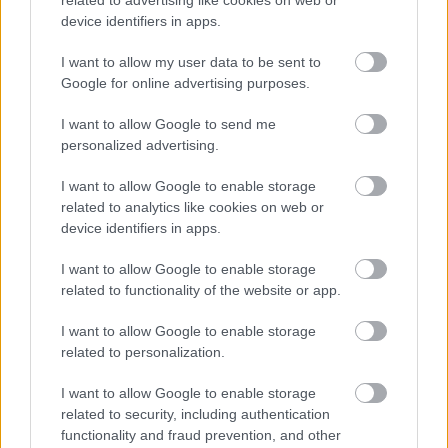
related to advertising like cookies on web or
Zakuszka
device identifiers in apps.
Húsimádó
•
2015. szeptember 07.
18
I want to allow my user data to be sent to
Google for online advertising purposes.
A múltkoriban a barátainknál jártunk, ahol reggelire
többek között igazi erdélyi zakuszkát is kaptunk.
I want to allow Google to send me
Lehet, hogy szegénységi bizonyítvány, de én
personalized advertising.
korábban nem kóstoltam ezt a finomságot - most
azonban függővé váltam. Sarudon tehát nekiálltunk,
I want to allow Google to enable storage
és elkészítettük a saját…
related to analytics like cookies on web or
device identifiers in apps.
Spárgás, citromos, zöldséges rizottó
I want to allow Google to enable storage
related to functionality of the website or app.
Húsimádó
•
2015. május 23.
1
I want to allow Google to enable storage
Spárgás, citromos, zöldséges rizottó Azzal kell
related to personalization.
kezdenem, hogy nem szeretem a spárgát - bár
próbálok hozzá barátilag közeledni, de mégsem az
I want to allow Google to enable storage
én világom. Eszter, a nejem azonban nagyon odavan
related to security, including authentication
érte - a hűtőnk pedig egy bio termelő jóvoltából
functionality and fraud prevention, and other