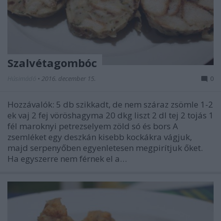
Szalvétagombóc
Húsimádó
•
2016. december 15.
0
Hozzávalók: 5 db szikkadt, de nem száraz zsömle 1-2
ek vaj 2 fej vöröshagyma 20 dkg liszt 2 dl tej 2 tojás 1
fél maroknyi petrezselyem zöld só és bors A
zsemléket egy deszkán kisebb kockákra vágjuk,
majd serpenyőben egyenletesen megpirítjuk őket.
Ha egyszerre nem férnek el a…