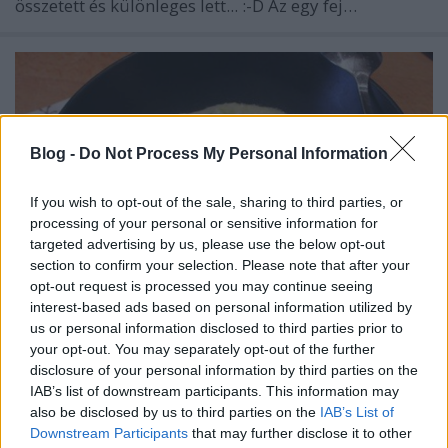
összetett és különleges lett... :-D Az egy fej…
Blog -
Do Not Process My Personal Information
If you wish to opt-out of the sale, sharing to third parties, or
processing of your personal or sensitive information for
targeted advertising by us, please use the below opt-out
section to confirm your selection. Please note that after your
opt-out request is processed you may continue seeing
interest-based ads based on personal information utilized by
us or personal information disclosed to third parties prior to
your opt-out. You may separately opt-out of the further
Újhagymás, pagoda karfiol főzelék
disclosure of your personal information by third parties on the
IAB’s list of downstream participants. This information may
Húsimádó
•
2015. december 20.
0
also be disclosed by us to third parties on the
IAB’s List of
Downstream Participants
that may further disclose it to other
Kezdem azzal, hogy főzeléket gyakorlatilag még