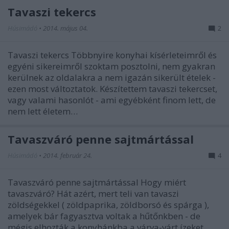
Tavaszi tekercs
Húsimádó
•
2014. május 04.
2
Tavaszi tekercs Többnyire konyhai kísérleteimről és
egyéni sikereimről szoktam posztolni, nem gyakran
kerülnek az oldalakra a nem igazán sikerült ételek -
ezen most változtatok. Készítettem tavaszi tekercset,
vagy valami hasonlót - ami egyébként finom lett, de
nem lett életem…
Tavaszváró penne sajtmártással
Húsimádó
•
2014. február 24.
4
Tavaszváró penne sajtmártással Hogy miért
tavaszváró? Hát azért, mert teli van tavaszi
zöldségekkel ( zöldpaprika, zöldborsó és spárga ),
amelyek bár fagyasztva voltak a hűtőnkben - de
mégis elhozták a konyhánkba a várva-várt ízeket.