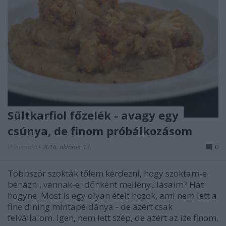
Sültkarfiol főzelék - avagy egy
csúnya, de finom próbálkozásom
Húsimádó
•
2016. október 13.
0
Többször szokták tőlem kérdezni, hogy szoktam-e
bénázni, vannak-e időnként mellényúlásaim? Hát
hogyne. Most is egy olyan ételt hozok, ami nem lett a
fine dining mintapéldánya - de azért csak
felvállalom. Igen, nem lett szép, de azért az íze finom,