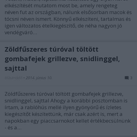
elkészítését mutatom most be, amely rengeteg
néven fut az országban, nálunk elsősorban macok és
tócsni néven ismert. Könnyű elkészíteni, tartalmas és
igen változatos ételkiegészítő, de néha nagyon jó
vendégváró…
Zöldfűszeres túróval töltött
gombafejek grillezve, snidlinggel,
sajttal
Húsimádó
•
2014. június 10.
3
Zöldfűszeres túróval töltött gombafejek grillezve,
snidlinggel, sajttal Ahogy a korábbi posztomban is
írtam, a rablóhús mellé ilyen gyönyörű és ízletes
kiegészítőt készítettünk, már csak azért is, mert a
napokban egy piaccsarnokot kellet értékbecsülnünk
- és a…