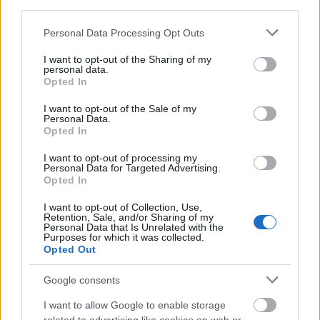
third parties.
sohasem készítettem, de a kísérletező kedvem erre a
területre is elvitt. Úgy gondoltam, hogy kilépek a
Please note that this website/app uses one or more Google
Personal Data Processing Opt Outs
hagyományos, klasszikus főzelékek elkészítésén, és
services and may gather and store information including but
inkább az újabb irányokat követem. A lényeg, hogy
not limited to your visit or usage behaviour. You may click to
I want to opt-out of the Sharing of my
personal data.
sem habarással, sem…
grant or deny consent to Google and its third-party tags to
Opted In
use your data for below specified purposes in below Google
consent section.
I want to opt-out of the Sale of my
Personal Data.
Opted In
I want to opt-out of processing my
Personal Data for Targeted Advertising.
Opted In
I want to opt-out of Collection, Use,
Retention, Sale, and/or Sharing of my
Personal Data that Is Unrelated with the
Purposes for which it was collected.
Opted Out
Google consents
I want to allow Google to enable storage