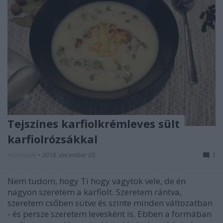
Tejszínes karfiolkrémleves sült
karfiolrózsákkal
Húsimádó
•
2018. december 05.
1
Nem tudom, hogy Ti hogy vagytok vele, de én
nagyon szeretem a karfiolt. Szeretem rántva,
szeretem csőben sütve és szinte minden változatban
- és persze szeretem levesként is. Ebben a formában