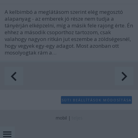
A kelbimbó a meglátásom szerint elég megosztó
alapanyag - az emberek jó része nem tudja a
tányérján elképzelni, míg a másik fele rajong érte. Én
ehhez a második csoporthoz tartozom, csak
valahogy nagyon ritkán jut eszembe a zöldségesnél,
hogy vegyek egy-egy adagot. Most azonban ott
mosolyogtak rám a…
SÜTI BEÁLLÍTÁSOK MÓDOSÍTÁSA
mobil
|
teljes