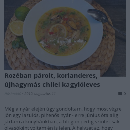
Rozéban párolt, korianderes,
újhagymás chilei kagylóleves
Húsimádó
•
2019. augusztus 11.
0
Még a nyár elején úgy gondoltam, hogy most végre
jön egy lazulós, pihenős nyár - erre június óta alig
jártam a konyhánkban, a blogon pedig szinte csak
olvasóként voltam én is jelen. A helyzet az, hogy