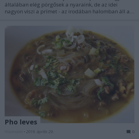
általában elég pörgősek a nyaraink, de az idei
nagyon viszi a prímet - az irodában halomban áll a…
Pho leves
Húsimádó
•
2019. április 29.
0