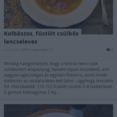
Kolbászos, füstölt csülkös
lencseleves
Húsimádó
•
2019. szeptember 17.
0
Mindig hangoztatom, hogy a lencse nem csak
szilveszteri alapanyag, hanem olyan összetevő, ami
nagyon egészséges és egyben finom is, amit minél
többször az asztalunkon kell látni - úgyhogy lencsére
fel. Hozzávalók: 1/3-1/2 füstölt csülök 2-4 babérlevél
2 gerezd fokhagyma 2 fej…