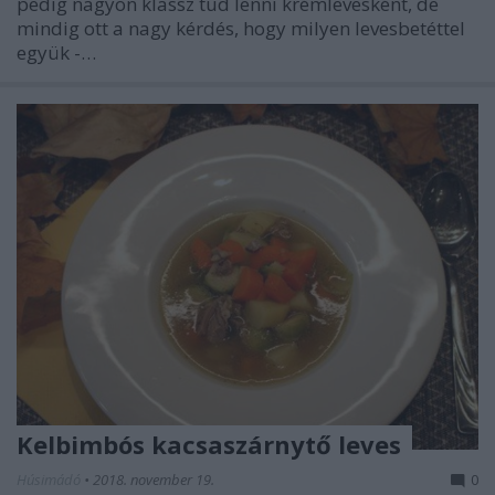
pedig nagyon klassz tud lenni krémlevesként, de
mindig ott a nagy kérdés, hogy milyen levesbetéttel
együk -…
Kelbimbós kacsaszárnytő leves
Húsimádó
•
2018. november 19.
0