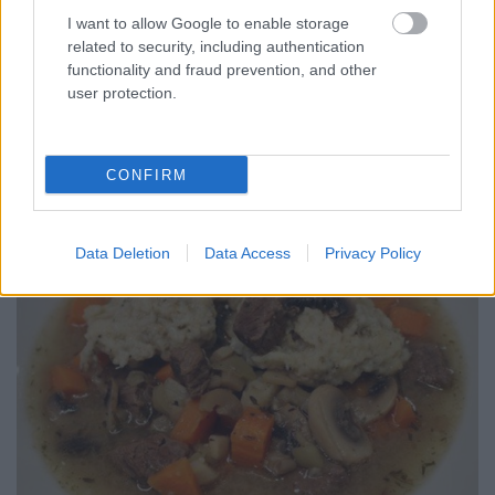
születésnapot is ünnepeltünk ( Ádám és Tamás )
I want to allow Google to enable storage
illetve ha már együtt a család, akkor az én
related to security, including authentication
névnapomra is ittunk egy-két pohárkával. És ha már
functionality and fraud prevention, and other
családi ünnep, akkor természetesen nem maradhat
user protection.
el a közös ünnepi vacsora sem - ami jelen esetben
egy…
CONFIRM
Data Deletion
Data Access
Privacy Policy