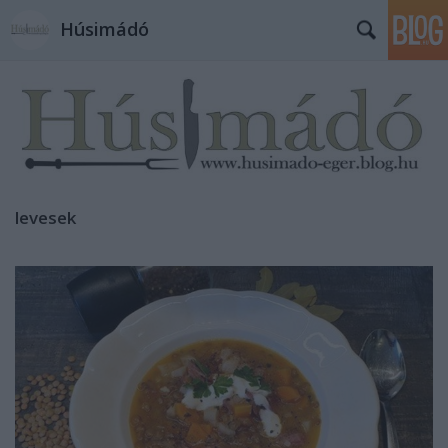
Húsimádó
levesek