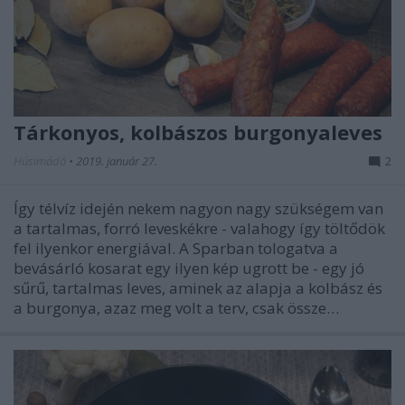
Tárkonyos, kolbászos burgonyaleves
Húsimádó
•
2019. január 27.
2
Így télvíz idején nekem nagyon nagy szükségem van
a tartalmas, forró leveskékre - valahogy így töltődök
fel ilyenkor energiával. A Sparban tologatva a
bevásárló kosarat egy ilyen kép ugrott be - egy jó
sűrű, tartalmas leves, aminek az alapja a kolbász és
a burgonya, azaz meg volt a terv, csak össze…