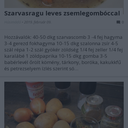
Szarvasragu leves zsemlegombóccal
Húsimádó
•
2019. február 09.
0
Hozzávalók: 40-50 dkg szarvascomb 3 -4 fej hagyma
3-4 gerezd fokhagyma 10-15 dkg szalonna zsír 4-5
szál répa 1-2 szál gyökér zöldség 1/4 fej zeller 1/4 fej
karalábé 1 zöldpaprika 10-15 dkg gomba 3-5
babérlevél őrölt kömény, tárkony, boróka, kakukkfű
és petrezselyem ízlés szerint só…