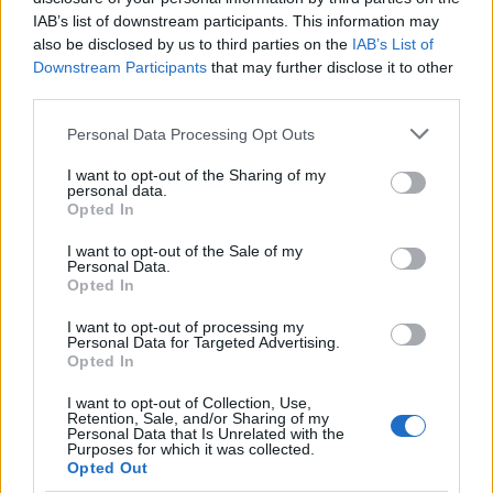
IAB’s list of downstream participants. This information may
also be disclosed by us to third parties on the
IAB’s List of
Downstream Participants
that may further disclose it to other
third parties.
Please note that this website/app uses one or more Google
Personal Data Processing Opt Outs
services and may gather and store information including but
not limited to your visit or usage behaviour. You may click to
I want to opt-out of the Sharing of my
personal data.
grant or deny consent to Google and its third-party tags to
Opted In
Mexikói sajtleves
use your data for below specified purposes in below Google
consent section.
I want to opt-out of the Sale of my
Húsimádó
•
2019. március 12.
0
Personal Data.
Opted In
Pont egy éve jártunk Mexikóban, ahol ezt a levest
I want to opt-out of processing my
sajnos nem kóstolhattuk meg, de Fördős Zé-ék
Personal Data for Targeted Advertising.
oldalán ráakadtam erre a receptre - és úgy
Opted In
gondoltam, hogy egy kicsit visszahozom az ottani
I want to opt-out of Collection, Use,
ízeket. Ez már csak azért is esedékes, mert a szegedi
Retention, Sale, and/or Sharing of my
rokonok hiányolták, hogy miért nincs újabb mexikói
Personal Data that Is Unrelated with the
Purposes for which it was collected.
recept a…
Opted Out