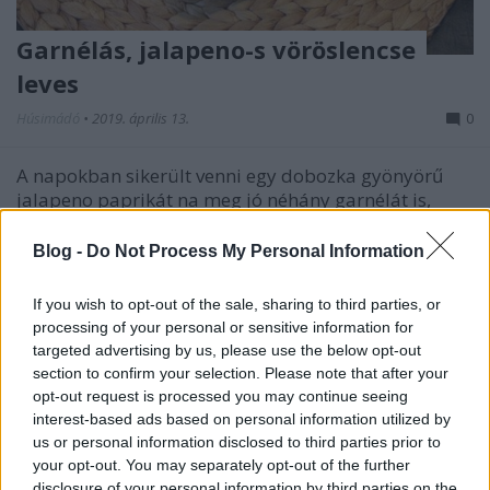
Garnélás, jalapeno-s vöröslencse
leves
Húsimádó
•
2019. április 13.
0
A napokban sikerült venni egy dobozka gyönyörű
jalapeno paprikát na meg jó néhány garnélát is,
tegnap pedig a Sparban végre lehetett találni friss
koriandert - vagyis ezekből az alapanyagokból
Blog -
Do Not Process My Personal Information
"kellett" valamit kitalálnom. Persze annyira azért
nem kellett görcsölnöm, mert azt már nagyjából
If you wish to opt-out of the sale, sharing to third parties, or
tudtam,…
processing of your personal or sensitive information for
targeted advertising by us, please use the below opt-out
section to confirm your selection. Please note that after your
opt-out request is processed you may continue seeing
interest-based ads based on personal information utilized by
us or personal information disclosed to third parties prior to
your opt-out. You may separately opt-out of the further
disclosure of your personal information by third parties on the