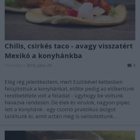
Chilis, csirkés taco - avagy visszatért
Mexikó a konyhánkba
Húsimádó
•
2018. július 29.
9
Elég rég jelentkeztem, mert Esztikével kettesben
felújítottuk a konyhánkat, előtte pedig az előkertünk
rendbetétele volt a feladat - úgyhogy be voltunk
havazva rendesen. De élek és virulok, nagyon pipec
lett a konyhánk - egy csomó praktikus dolgot
találtunk ki, amit aztán meg is valósítottunk.…