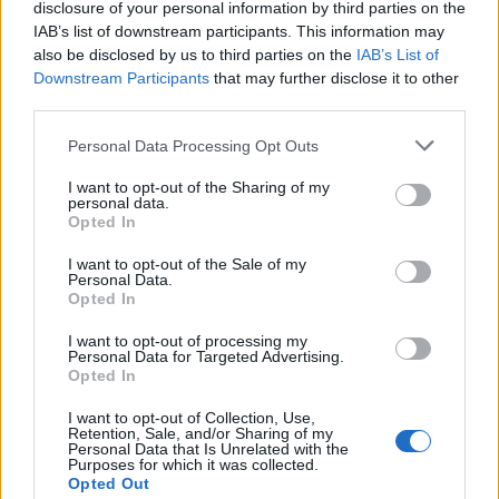
disclosure of your personal information by third parties on the
IAB’s list of downstream participants. This information may
also be disclosed by us to third parties on the
IAB’s List of
Downstream Participants
that may further disclose it to other
third parties.
Please note that this website/app uses one or more Google
Personal Data Processing Opt Outs
services and may gather and store information including but
Citrusos húsgolyó, zöldfűszeres
not limited to your visit or usage behaviour. You may click to
I want to opt-out of the Sharing of my
personal data.
cukkini tócsniágyon, zsályás
grant or deny consent to Google and its third-party tags to
Opted In
use your data for below specified purposes in below Google
narancsredukcióval
consent section.
I want to opt-out of the Sale of my
Personal Data.
Húsimádó
•
2018. szeptember 29.
2
Opted In
Most egy olyan ételt hozok, amit nem saját
I want to opt-out of processing my
Personal Data for Targeted Advertising.
magunknak, nem elsősorban a családnak
Opted In
készítettem - hanem a többi gasztrobloggernek és
egy profi zsűrinek. Tegnap volt az Őszi
I want to opt-out of Collection, Use,
Retention, Sale, and/or Sharing of my
Gasztroblogger Fesztivál a budapesti Food Convoy-
Personal Data that Is Unrelated with the
ban, aminek a szervezője a Gasztroteraphy irója,
Purposes for which it was collected.
Opted Out
bloggere, Miskey Melinda volt.…