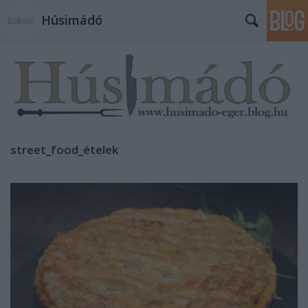
Húsimádó
street_food_ételek