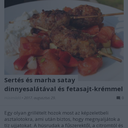
Sertés és marha satay
dinnyesalátával és fetasajt-krémmel
Húsimádó
•
2017. augusztus 29.
0
Egy olyan grillételt hozok most az képzeletbeli
asztalotokra, ami után biztos, hogy megnyaljátok a
tíz ujjatokat. A húsrudak a fűszerektől, a citromtól és