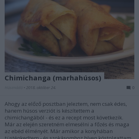
Chimichanga (marhahúsos)
Húsimádó
•
2018. október 24.
0
Ahogy az előző posztban jeleztem, nem csak édes,
hanem húsos verziót is készítettem a
chimichangából - és ez a recept most következik.
Már az elején szeretném elmesélni a főzés és maga
az ebéd élményét. Már amikor a konyhában
tüsténkedtem - és szokásomhoz híven kóstolgattam