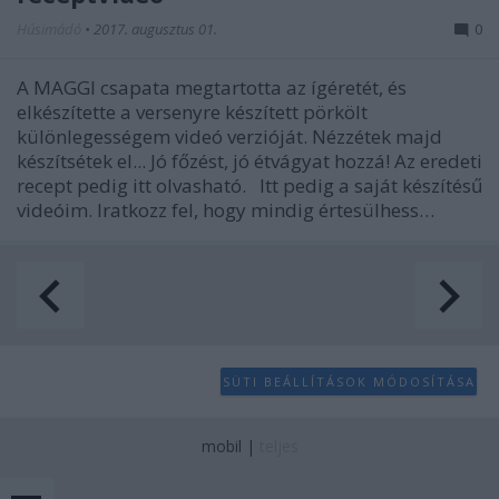
Húsimádó
•
2017. augusztus 01.
0
A MAGGI csapata megtartotta az ígéretét, és
elkészítette a versenyre készített pörkölt
különlegességem videó verzióját. Nézzétek majd
készítsétek el... Jó főzést, jó étvágyat hozzá! Az eredeti
recept pedig itt olvasható. Itt pedig a saját készítésű
videóim. Iratkozz fel, hogy mindig értesülhess…
SÜTI BEÁLLÍTÁSOK MÓDOSÍTÁSA
mobil
|
teljes