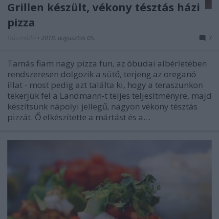
Grillen készült, vékony tésztás házi
pizza
Húsimádó
•
2018. augusztus 05.
7
Tamás fiam nagy pizza fun, az óbudai albérletében
rendszeresen dolgozik a sütő, terjeng az oreganó
illat - most pedig azt találta ki, hogy a teraszunkon
tekerjük fel a Landmann-t teljes teljesítményre, majd
készítsünk nápolyi jellegű, nagyon vékony tésztás
pizzát. Ő elkészítette a mártást és a…