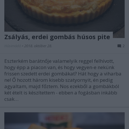
Zsályás, erdei gombás húsos pite
Húsimádó
•
2018. október 28.
2
Eszterkém barátnője valamelyik reggel felhívott,
hogy épp a piacon van, és hogy vegyen-e nekünk
frissen szedett erdei gombákat? Hát hogy a viharba
ne! Ő hozott három kisebb szatyornyit, én pedig
agyaltam, majd főztem. Nos ezekből a gombákból
két ételt is készítettem - ebben a fogásban inkább
csak…