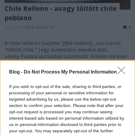
Chile Relleno - avagy töltött chile
poblano
Húsimádó
•
2018. október 09.
4
A chile relleno ( kiejtése: [tʃile reʎeno] , szó szerint
"töltött chile " ) egy autentikus mexikói étel,
amely Puebla városából származik. Amikor mi kinn
voltunk, akkor a házigazdánk, Emese mesélte, hogy
maga a poblano paprika is fontos alapanyag a
Blog -
Do Not Process My Personal Information
helyieknek, a chile relleno pedig olyasmi lehet…
If you wish to opt-out of the sale, sharing to third parties, or
processing of your personal or sensitive information for
targeted advertising by us, please use the below opt-out
section to confirm your selection. Please note that after your
opt-out request is processed you may continue seeing
interest-based ads based on personal information utilized by
us or personal information disclosed to third parties prior to
your opt-out. You may separately opt-out of the further