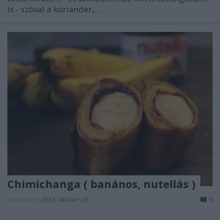
is - szóval a koriander,…
Chimichanga ( banános, nutellás )
Húsimádó
•
2018. október 23.
0