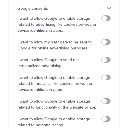
Google consents
I want to allow Google to enable storage
related to advertising like cookies on web or
device identifiers in apps.
I want to allow my user data to be sent to
Google for online advertising purposes.
I want to allow Google to send me
personalized advertising.
I want to allow Google to enable storage
related to analytics like cookies on web or
device identifiers in apps.
Bárány-kebab korianderes piláffal
I want to allow Google to enable storage
related to functionality of the website or app.
Húsimádó
•
2018. augusztus 13.
2
I want to allow Google to enable storage
Hozzávalók: 60-70 dkg darált bárányhús 2 fej
related to personalization.