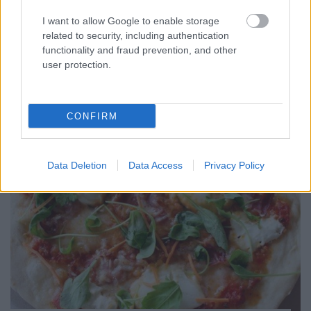
vöröshagyma 2 ek friss, apróra vágott koriander 1 ek
római kömény 1/2 citrom reszelt héja só A hagymát
I want to allow Google to enable storage
géppel vagy kézzel nagyon apróra vágom, a
related to security, including authentication
teraszról behozok egy nagy maréknyi friss
functionality and fraud prevention, and other
koriandert - majd ezt is felaprítom. A darált húst, a…
user protection.
CONFIRM
Data Deletion
Data Access
Privacy Policy