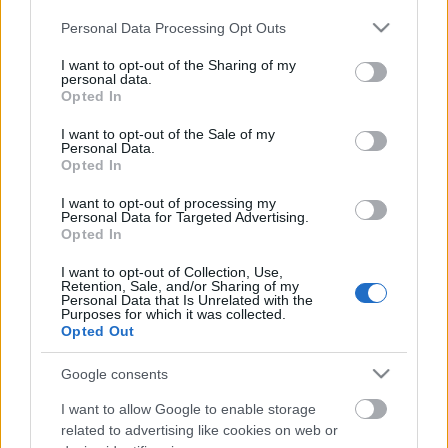
Please note that this website/app uses one or more Google
Personal Data Processing Opt Outs
services and may gather and store information including but
not limited to your visit or usage behaviour. You may click to
I want to opt-out of the Sharing of my
personal data.
grant or deny consent to Google and its third-party tags to
Opted In
use your data for below specified purposes in below Google
consent section.
I want to opt-out of the Sale of my
Personal Data.
Opted In
I want to opt-out of processing my
Personal Data for Targeted Advertising.
Opted In
Gyömbéres, narancsos, sült bőrös
I want to opt-out of Collection, Use,
malaccomb
Retention, Sale, and/or Sharing of my
Personal Data that Is Unrelated with the
Purposes for which it was collected.
Húsimádó
•
2015. október 18.
0
Opted Out
A hentesnél ismét ránk mosolygott egy jó kilós "Frédi
Google consents
szelet" - amit most kicsit másképp készítettem el,
I want to allow Google to enable storage
mint máskor. A koncepció alapja a gyömbér és a
related to advertising like cookies on web or
narancs volt, illetve a fokhagyma. A narancsot és a