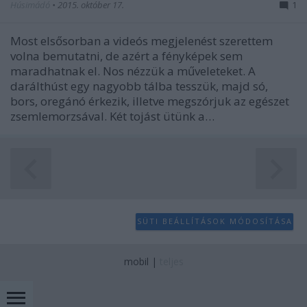
Húsimádó
•
2015. október 17.
1
Most elsősorban a videós megjelenést szerettem
volna bemutatni, de azért a fényképek sem
maradhatnak el. Nos nézzük a műveleteket. A
darálthúst egy nagyobb tálba tesszük, majd só,
bors, oregánó érkezik, illetve megszórjuk az egészet
zsemlemorzsával. Két tojást ütünk a…
SÜTI BEÁLLÍTÁSOK MÓDOSÍTÁSA
mobil
|
teljes