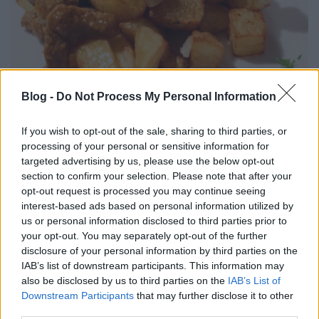
Brassói aprópecsenye - ahogy én
Blog -
Do Not Process My Personal Information
szeretem
If you wish to opt-out of the sale, sharing to third parties, or
Húsimádó
•
2016. február 26.
6
processing of your personal or sensitive information for
targeted advertising by us, please use the below opt-out
Még mielőtt mindenki leírná, hogy Ő nem így készíti
section to confirm your selection. Please note that after your
a brassóit - nos előtte már azzal kezdem, hogy ez
opt-out request is processed you may continue seeing
tényleg egy olyan étel, aminek a készítését csak én
interest-based ads based on personal information utilized by
száztíz féleképpen olvastam már. Az én apukám
us or personal information disclosed to third parties prior to
mindig is kevés fehér borral párolta készre, így én is
your opt-out. You may separately opt-out of the further
ezt a verziót szerettem meg - és én is ezt…
disclosure of your personal information by third parties on the
IAB’s list of downstream participants. This information may
also be disclosed by us to third parties on the
IAB’s List of
Downstream Participants
that may further disclose it to other
third parties.