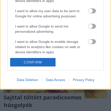
device identifiers in apps.
fokhagymát tisztítás után géppel feldaraboltam,
majd a gyömbért…
I want to allow my user data to be sent to
Google for online advertising purposes.
I want to allow Google to send me
personalized advertising.
I want to allow Google to enable storage
related to analytics like cookies on web or
device identifiers in apps.
I want to allow Google to enable storage
CONFIRM
related to functionality of the website or app.
I want to allow Google to enable storage
Data Deletion
Data Access
Privacy Policy
related to personalization.
I want to allow Google to enable storage
Sajttal töltött paradicsomos
related to security, including authentication
húsgolyók
functionality and fraud prevention, and other
user protection.